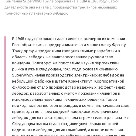
Компания SuperWINCH была образована в США в 1970 году. Свою
деятельность она начала с производства трех типов небольших
прямоточных планетарных лебедок.
В 1968 году несколько талантливых инженеров из компании
Ford обратились к предпринимателю и маркетологу Фрэнку
Толсдорфу и предложили свои уникальные разработки в
области лебедок, не заинтересовавшие руководство
концерна. Толсдорф же пристально изучил перспективы
рынка и уже в следующем, 1969 году, основал компанию
Superwinch, начав производство электрических лебедок на
небольшой фабрике в штате Коннектикут. Корпоративной
философией стало производство надежных, эффективных
лебедок, разработанных с учетом пожеланий клиентов и
использованием новейших технических решений. Такой
подход полностью себя оправдал, и компания, начавшая свое
производство с трех моделей «морских» электрических
лебедок для яхт и катеров, начала стремительно развиваться.
Следующим шагом стало создание уникальных по своей
надежности лебедок для автомобилей, а вскоре компания
вышла на рынок «тяжелых» лебедок, предназначенных для