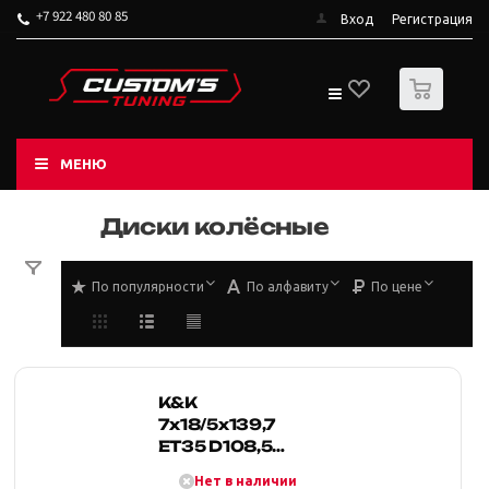
+7 922 480 80 85
Вход
Регистрация
0
МЕНЮ
Диски колёсные
По популярности
По алфавиту
По цене
K&K
7x18/5x139,7
ET35 D108,5
Намиб (КС929)
Нет в наличии