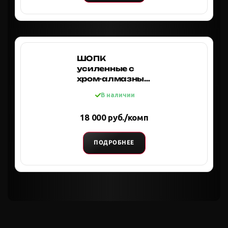
ШОПК
усиленные с
хром-алмазным
покрытием,
В наличии
кастор +8 (к-т 2
шт.) для
18 000 руб./комп
редукторных
мостов
ПОДРОБНЕЕ