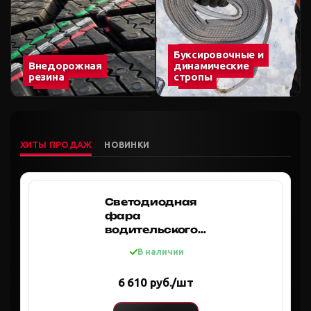
Буксировочные и
Внедорожная
динамические
резина
стропы
ХИТЫ ПРОДАЖ
НОВИНКИ
Светодиодная
фара
водительского
света РИФ с
В наличии
ДХО 307 мм
64W
6 610 руб./шт