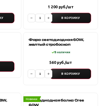
1 200 руб./шт
НУ
В КОРЗИНУ
Фара светодиодная 60W,
желтый стробоскоп
В наличии
560 руб./шт
В КОРЗИНУ
Новинки
8W,
Светодиодная балка Cree
60W