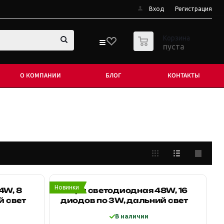
Вход
Регистрация
0
Корзина
пуста
О КОМПАНИИ
БЛОГ
КОНТАКТЫ
Новинки
4W, 8
Фара светодиодная 48W, 16
й свет
диодов по 3W, дальний свет
В наличии