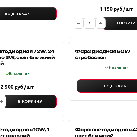
1 150 руб./шт
ПОД ЗАКАЗ
В КОРЗИ
етодиодная 72W, 24
Фара диодная 60W
по 3W, свет ближний
стробоскоп
ий
В наличии
В наличии
ПОД ЗАКАЗ
2 500 руб./шт
В КОРЗИНУ
етодиодная 10W, 1
Фара светодиодная 4
ет дальний
свет ближний