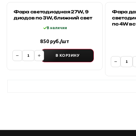
Фара светодиодная 27W, 9
Фара да
диодов по 3W, ближний свет
светоди
по 4W в
В наличии
850 руб./шт
В КОРЗИНУ