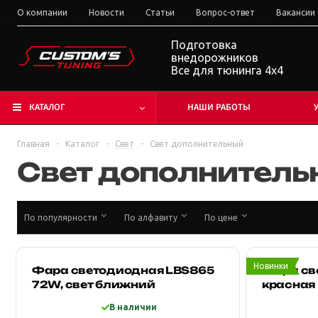
О компании
Новости
Статьи
Вопрос-ответ
Вакансии
Подготовка
внедорожников
Все для тюнинга 4x4
КАТАЛОГ
НАШИ РАБОТЫ
Главная
-
Каталог
-
Свет
-
Свет дополнительный
Свет дополнитель
По популярности
По алфавиту
По цене
Новинки
Фара светодиодная LBS865
Фара св
72W, свет ближний
красная
В наличии