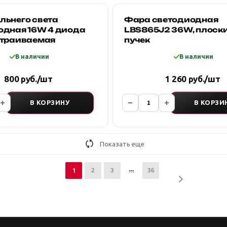
льнего света
Фара светодиодная
одная 16W 4 диода
LBS865J2 36W, плоск
страиваемая
пучек
В наличии
В наличии
800 руб./шт
1 260 руб./шт
В КОРЗИНУ
В КОРЗИ
Показать еще
2
3
36
1