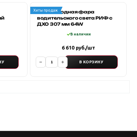
Хиты продаж
Светодиодная фара
ий
водительского света РИФ с
ДХО 307 мм 64W
В наличии
6 610 руб./шт
НУ
В КОРЗИНУ