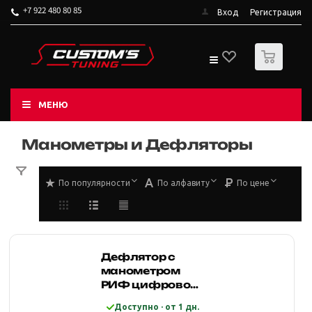
+7 922 480 80 85
Вход
Регистрация
0
МЕНЮ
Манометры и Дефляторы
По популярности
По алфавиту
По цене
Дефлятор с
манометром
РИФ цифровой
2.5" с шлангом
Доступно · от 1 дн.