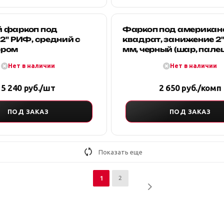
 фаркоп под
Фаркоп под американ
2" РИФ, средний с
квадрат, занижение 2" 
ором
мм, черный (шар, пале
Нет в наличии
Нет в наличии
5 240 руб./шт
2 650 руб./комп
ПОД ЗАКАЗ
ПОД ЗАКАЗ
Показать еще
2
1