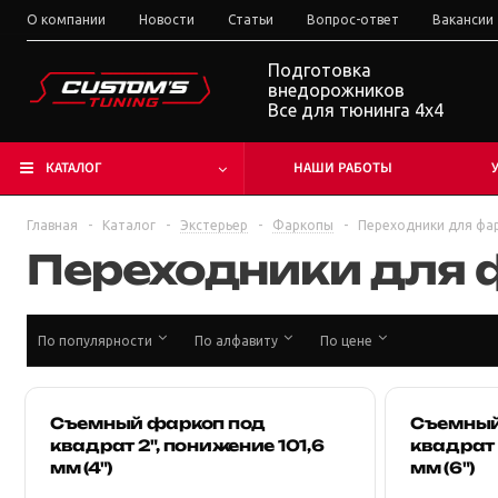
О компании
Новости
Статьи
Вопрос-ответ
Вакансии
Подготовка
внедорожников
Все для тюнинга 4x4
КАТАЛОГ
НАШИ РАБОТЫ
Главная
-
Каталог
-
Экстерьер
-
Фаркопы
-
Переходники для фа
Переходники для
По популярности
По алфавиту
По цене
Съемный фаркоп под
Съемный
квадрат 2", понижение 101,6
квадрат 
мм (4")
мм (6")