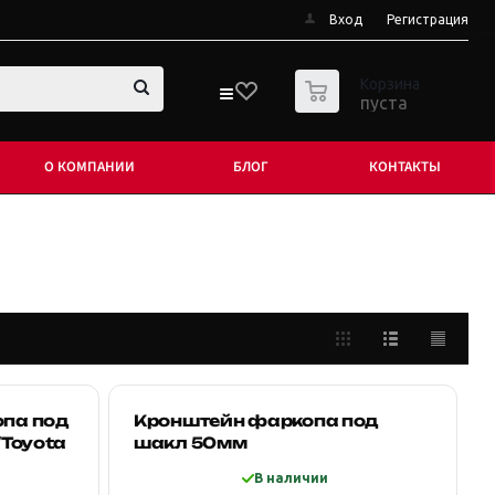
Вход
Регистрация
0
Корзина
пуста
О КОМПАНИИ
БЛОГ
КОНТАКТЫ
опа под
Кронштейн фаркопа под
/Toyota
шакл 50мм
В наличии