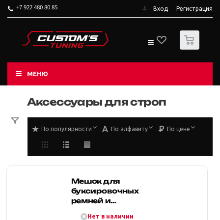
+7 922 480 80 85
Вход
Регистрация
0
МЕНЮ
Аксессуары для строп
По популярности
По алфавиту
По цене
Мешок для
буксировочных
ремней и
динамических
Нет в наличии