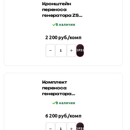
Кронштейн
переноса
генератора ZST-
Индиго 1.3 (Нива
В наличии
2121-21213 без
ГУР)
2 200 руб./комп
В КОРЗИНУ
Комплект
переноса
генератора
нива инжектор
В наличии
под ГУР ZST
Ultra-Pro 2.5
6 200 руб./комп
В КОРЗИНУ