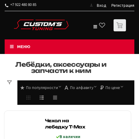
+7 922 480 80 85
Вход
Регистрация
0
МЕНЮ
Лебёдки, аксессуары и
запчасти к ним
По популярности
По алфавиту
По цене
Чехол на
лебедку T-Max
В наличии