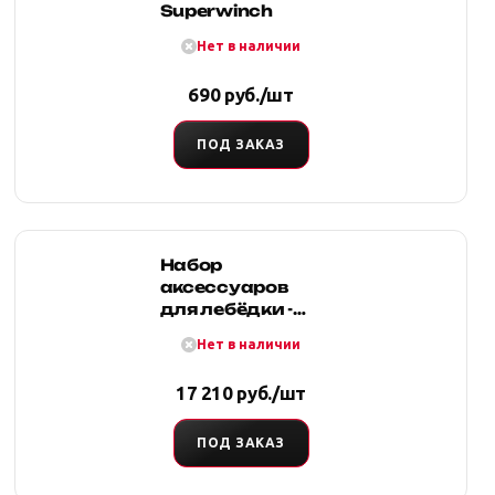
Superwinch
Нет в наличии
690 руб./шт
ПОД ЗАКАЗ
Набор
аксессуаров
для лебёдки -
тяжелый (для
Нет в наличии
лебедок DV-
15/12/12 light/12s
17 210 руб./шт
light, Seal
12.5/12.5s/12
ПОД ЗАКАЗ