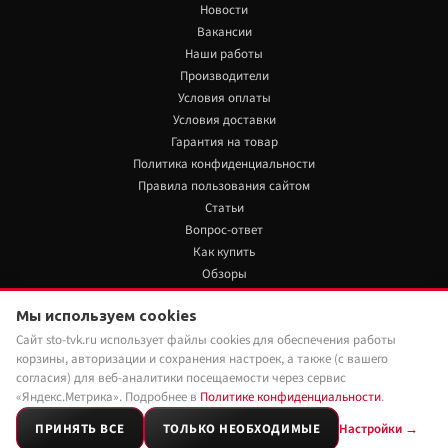
Новости
Вакансии
Наши работы
Производители
Условия оплаты
Условия доставки
Гарантия на товар
Политика конфиденциальности
Правила пользования сайтом
Статьи
Вопрос-ответ
Как купить
Обзоры
+7 922 480 80 85
Мы используем cookies
Сайт sto-tvk.ru использует файлы cookies для обеспечения работы
Мы в социальных сетях:
корзины, авторизации и сохранения настроек, а также (с вашего
согласия) для веб-аналитики посещаемости через сервис
«Яндекс.Метрика». Подробнее в
Политике конфиденциальности
.
ПРИНЯТЬ ВСЕ
ТОЛЬКО НЕОБХОДИМЫЕ
Настройки →
2026 © Customs-tuning.ru