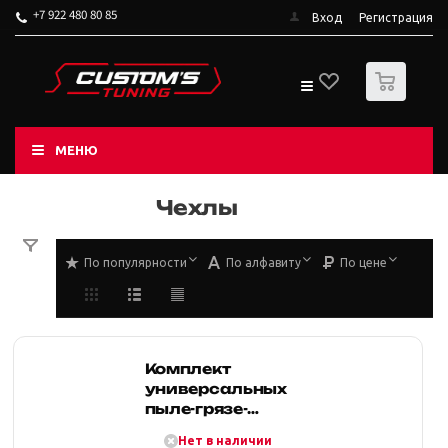
+7 922 480 80 85
Вход
Регистрация
0
МЕНЮ
Чехлы
По популярности
По алфавиту
По цене
Комплект
универсальных
пыле-грязе-
влагостойких
Нет в наличии