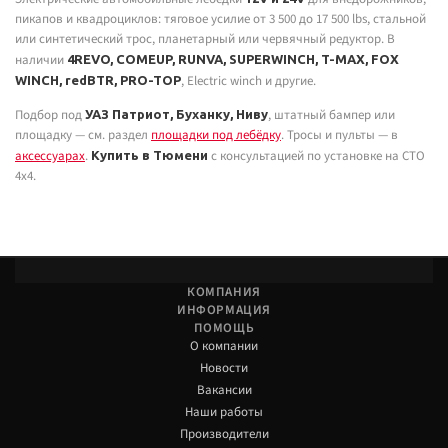
пикапов и квадроциклов: тяговое усилие от 3 500 до 17 500 lbs, стальной
или синтетический трос, планетарный или червячный редуктор. В
наличии
4REVO, COMEUP, RUNVA, SUPERWINCH, T-MAX, FOX
, Electric winch и другие.
WINCH, redBTR, PRO-TOP
Подбор под
, штатный бампер или
УАЗ Патриот, Буханку, Ниву
площадку — см. раздел
площадки под лебёдку
. Тросы и пульты — в
аксессуарах
.
с консультацией по установке на СТО
Купить в Тюмени
4x4.
КОМПАНИЯ
ИНФОРМАЦИЯ
ПОМОЩЬ
О компании
Новости
Вакансии
Наши работы
Производители