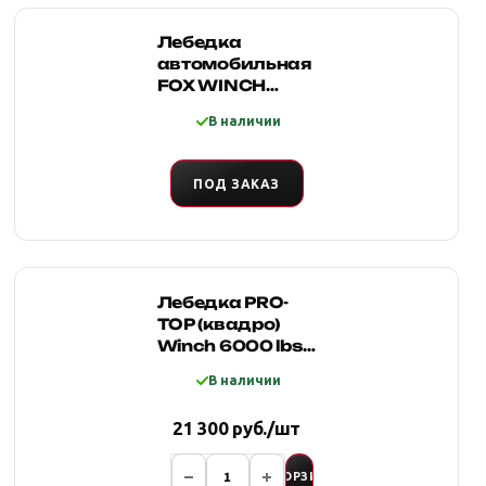
Лебедка
автомобильная
FOX WINCH
12000s 12V
В наличии
(синтетический
трос)
ПОД ЗАКАЗ
Лебедка PRO-
TOP (квадро)
Winch 6000 lbs
12v трос
В наличии
синтетика,
влагозащита
21 300 руб./шт
IP68 (моноблок
соленойдов)
В КОРЗИНУ