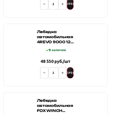
В КОРЗИНУ
Лебедка
автомобильная
4REVO 9000 12V
с узким
В наличии
барабаном,
синтетич.
48 550 руб./шт
тросом и
пультом
радиоуправления
В КОРЗИНУ
Лебедка
автомобильная
FOX WINCH