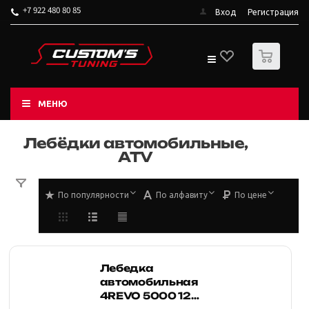
+7 922 480 80 85
Вход
Регистрация
0
МЕНЮ
Лебёдки автомобильные,
ATV
По популярности
По алфавиту
По цене
Лебедка
автомобильная
4REVO 5000 12V