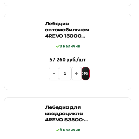
Лебедка
автомобильная
4REVO 15000
24V со
В наличии
стальным
тросом
57 260 руб./шт
В КОРЗИНУ
Лебедка для
квадроцикла
4REVO S3500-A
12V со
В наличии
стальным
тросом