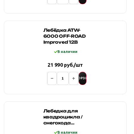
Лебёдка ATW-
6000 OFF-ROAD
Improved 12В
В наличии
21 990 руб./шт
В КОРЗИНУ
Лебедка для
квадроцикла /
снегохода
4REVO AX-
В наличии