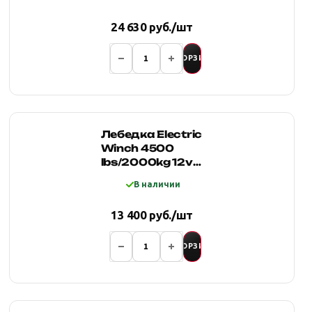
4500S
(Синтетический
24 630 руб./шт
трос)
В КОРЗИНУ
Лебедка Electric
Winch 4500
lbs/2000kg 12v
трос синтетика
В наличии
6мм*12м (с д/у)
13 400 руб./шт
В КОРЗИНУ