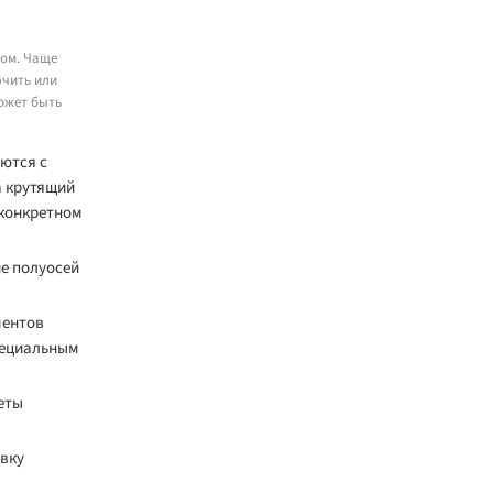
мом. Чаще
ючить или
ожет быть
ются с
а крутящий
 конкретном
е полуосей
ментов
пециальным
еты
овку