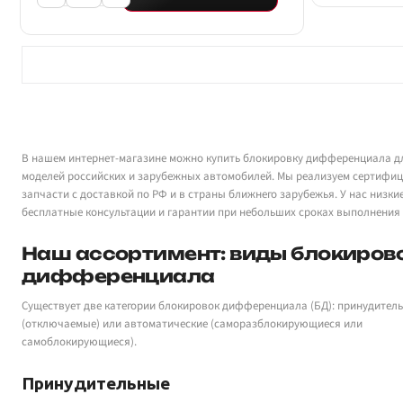
В нашем интернет-магазине можно купить блокировку дифференциала д
моделей российских и зарубежных автомобилей. Мы реализуем сертифи
запчасти с доставкой по РФ и в страны ближнего зарубежья. У нас низки
бесплатные консультации и гарантии при небольших сроках выполнения 
Наш ассортимент: виды блокиров
дифференциала
Существует две категории блокировок дифференциала (БД): принудител
(отключаемые) или автоматические (саморазблокирующиеся или
самоблокирующиеся).
Принудительные