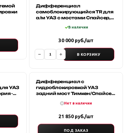
темой
Дифференциал
ировки
самоблокирующийся TR для
а/м УАЗ c мостами Спайсер,
Тимкен и гибридными КБ 75%
В наличии
30 000 руб./шт
В КОРЗИНУ
Дифференциал с
для УАЗ
гидроблокировкой УАЗ
рия -
задний мост Тимкен/Спайсер
(универсальная) "СТК"
Нет в наличии
(Тольятти)
21 850 руб./шт
ПОД ЗАКАЗ