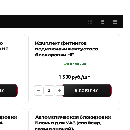
о
Комплект фитингов
 HF
подключения актуатора
блокировки HF
В наличии
1 500 руб./шт
НУ
В КОРЗИНУ
ировка
Автоматическая блокировка
4
Блокка для УАЗ (спайсер,
гражданский).