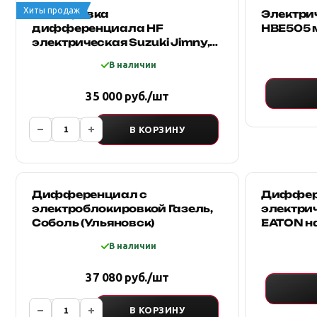
Хиты продаж
Блокировка
Электри
дифференциала HF
HBE505 
электрическая Suzuki Jimny,
Samurai, Escudo 6"
В наличии
35 000 руб./шт
В КОРЗИНУ
Дифференциал с
Диффер
электроблокировкой Газель,
электри
Соболь (Ульяновск)
EATON на
Соболь 
В наличии
подключ
37 080 руб./шт
В КОРЗИНУ