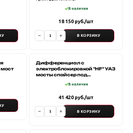
В наличии
18 150 руб./шт
НУ
В КОРЗИНУ
ля
Дифференциал с
 мост
электроблокировкой "HF" УАЗ
мосты спайсер под
стандартные полуоси/
В наличии
ШРУСы
41 420 руб./шт
НУ
В КОРЗИНУ