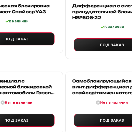
ческая блокировка
Дифференциал с сис
мост Спайсер УАЗ
принудительной блок
HBP506-22
В наличии
В наличии
ПОД ЗАКАЗ
ПОД ЗАКАЗ
енциал с
Самоблокирующийся
ческой блокировкой
винт.дифференциал 
 автомобили Газель,
спайсер/тимкен катего
с комплектом
СПОРТ (УКБ 7-9 кг/м)
Нет в наличии
Нет в наличии
ения
ПОД ЗАКАЗ
ПОД ЗАКАЗ