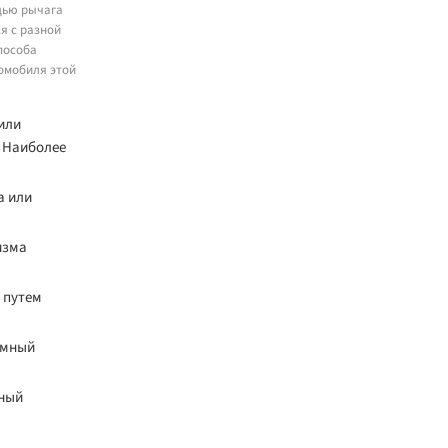
щью рычага
я с разной
пособа
омобиля этой
или
. Наиболее
а или
изма
 путем
умный
ьный