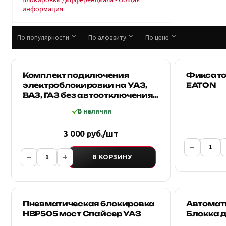
Блокировки дифференциала - Общая
информация
По популярности
По алфавиту
По цене
Комплект подключения
Фиксато
электроблокировки на УАЗ,
EATON
ВАЗ, ГАЗ без автоотключения
(а/м с механическим спидо
В наличии
3 000 руб./шт
В КОРЗИНУ
Пневматическая блокировка
Автомат
HBP505 мост Спайсер УАЗ
Блокка д