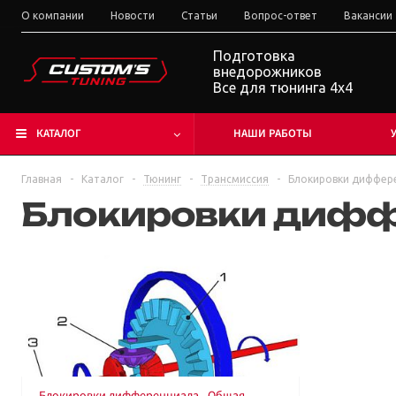
О компании
Новости
Статьи
Вопрос-ответ
Вакансии
Подготовка
внедорожников
Все для тюнинга 4x4
КАТАЛОГ
НАШИ РАБОТЫ
Главная
-
Каталог
-
Тюнинг
-
Трансмиссия
-
Блокировки диффер
Блокировки диф