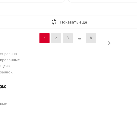
Показать еще
2
3
8
1
ля разных
цированные
е цены,
заявок.
ок
ьные