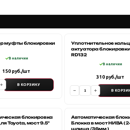
р муфты блокировки
Уплотнительное кольц
актуатора блокировки
RD132
В наличии
В наличии
150 руб./шт
310 руб./шт
В КОРЗИНУ
В КОРЗИ
ическая блокировка
Автоматическая блок
ля Toyota, мост 9.5"
Блокка в мост НИВА ( 2
шлица /36мм )