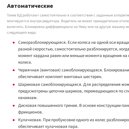
Автоматические
Такие БД работают самостоятельно в соответствии с заданным алгорит
монтируются внутри редуктора. Водитель не может принудительно откл
включить. Блокировка дифференциала на Ниву или на другую машину м
следующего вида:
Саморазблокирующаяся. Если колеса на одной оси враща
разной скоростью, самостоятельно разблокируется, когд
момент кардана равен или меньше момента вращения на
колесе.
Червячная (винтовая) самоблокирующаяся. Блокировани
обеспечивает комплект винтовых шестерен.
Шариковая самоблокирующаяся. Для распределения мо
предусмотрены цепочки шариков, перемещающихся по с
канавкам.
Дисковая повышенного трения. В основе конструкции пак
фрикционов.
Кулачковая. При пробуксовке одного из колес разблокир
обеспечивает кулачковая пара.