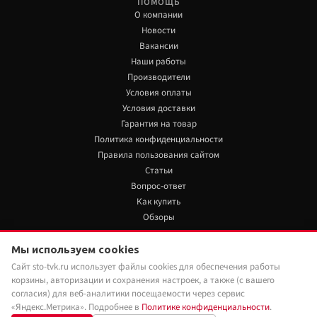
ПОМОЩЬ
О компании
Новости
Вакансии
Наши работы
Производители
Условия оплаты
Условия доставки
Гарантия на товар
Политика конфиденциальности
Правила пользования сайтом
Статьи
Вопрос-ответ
Как купить
Обзоры
+7 922 480 80 85
Мы используем cookies
Сайт sto-tvk.ru использует файлы cookies для обеспечения работы
Мы в социальных сетях:
корзины, авторизации и сохранения настроек, а также (с вашего
согласия) для веб-аналитики посещаемости через сервис
«Яндекс.Метрика». Подробнее в
Политике конфиденциальности
.