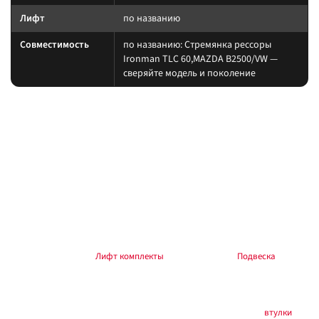
Лифт
по названию
Совместимость
по названию: Стремянка рессоры
Ironman TLC 60,MAZDA В2500/VW —
сверяйте модель и поколение
На какие авто / совместимость
Рессорный pack работает в паре со стремянками и серьгами нужной
длины. После замены протяните крепёж после обкатки 200–500 км.
на другой лифт или ось без сверки таблицы; на
Когда не ставить:
поколение авто, которого нет в названии.
В каких комплектах встречается
Согласуйте упругие элементы и амортизаторы одного лифта. Готовые
наборы — в разделе
Лифт комплекты
, общий раздел —
Подвеска
.
Ремчасти / расходники
Втулки и крепеж — по артикулу и маркировке корпуса. Раздел
втулки