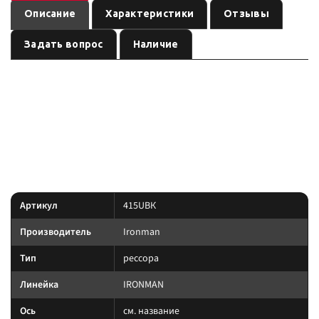
Описание
Характеристики
Отзывы
Задать вопрос
Наличие
— рессора
(линейка
). Ось:
,
415UВК
Ironman
IRONMAN
см. название
лифт:
. Позиция из каталога подвески Custom's Tuning.
по названию
усиленная подвеска под модель и заявленный лифт/
Преимущество:
нагрузку в названии.
Характеристики
Артикул
415UВК
Производитель
Ironman
Тип
рессора
Линейка
IRONMAN
Ось
см. название