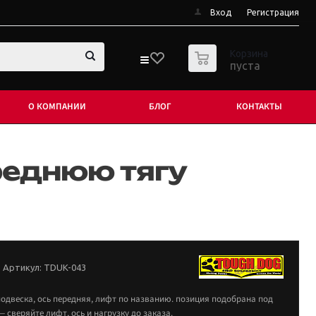
Вход
Регистрация
0
Корзина
пуста
О КОМПАНИИ
БЛОГ
КОНТАКТЫ
реднюю тягу
Артикул:
TDUK-043
подвеска, ось передняя, лифт по названию. позиция подобрана под
 сверяйте лифт, ось и нагрузку до заказа.