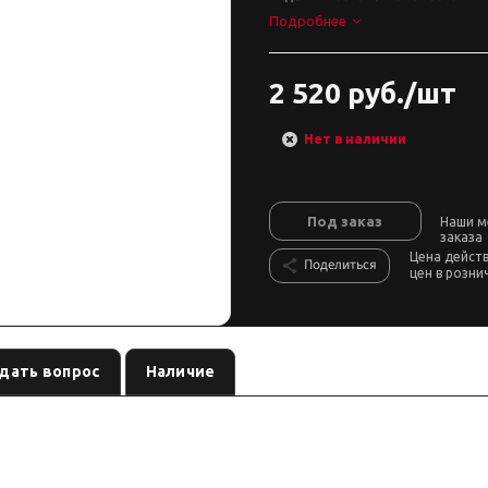
Подробнее
2 520 руб./шт
Нет в наличии
Под заказ
Наши м
заказа
Цена дейст
Поделиться
цен в розни
дать вопрос
Наличие
. Ось:
, лифт:
. Позиция из каталога подвески Custom'
передняя
по названию
ия — сверяйте лифт, ось и нагрузку до заказа.