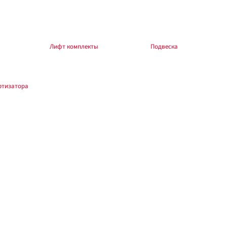
ление авто, которого нет в названии.
боры — в разделе
Лифт комплекты
, общий раздел —
Подвеска
.
ртизатора
.
зводителя и автомобиля. При изменении высоты — сход-развал. Обкатка 200–
панара TLC 80/100.