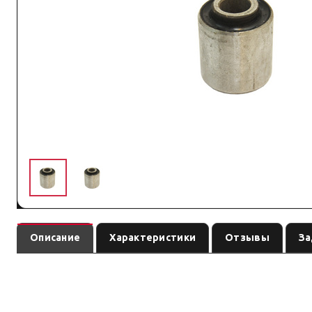
Описание
Характеристики
Отзывы
За
— втулка / сайлентблок
(линейка
)
TDUK-043
подвеска
по названию
позиция подобрана под модель и назначение из назван
Преимущество: