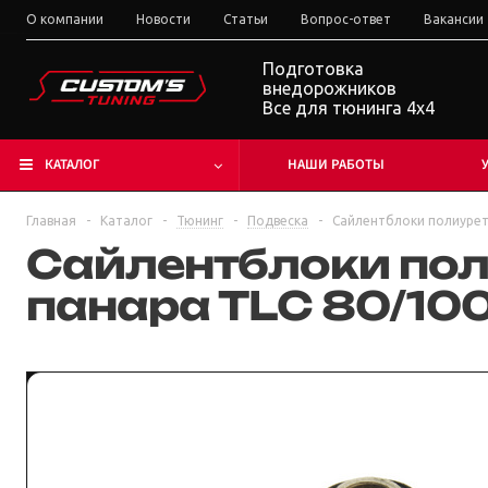
О компании
Новости
Статьи
Вопрос-ответ
Вакансии
Подготовка
внедорожников
Все для тюнинга 4x4
КАТАЛОГ
НАШИ РАБОТЫ
Главная
-
Каталог
-
Тюнинг
-
Подвеска
-
Сайлентблоки полиурет
Сайлентблоки пол
панара TLC 80/10