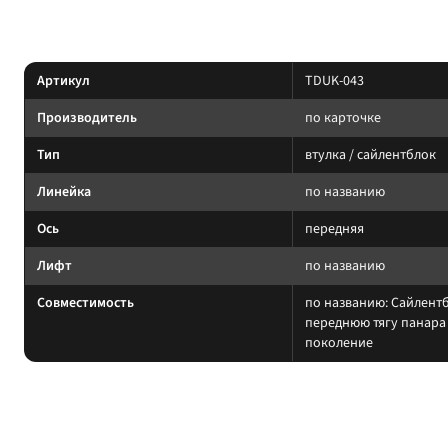
Характеристики
Артикул
TDUK-043
Производитель
по карточке
Тип
втулка / сайлентблок
Линейка
по названию
Ось
передняя
Лифт
по названию
Совместимость
по названию: Сайлент
переднюю тягу панара 
поколение
На какие авто / совместимость
Втулки меняйте парами на оси. Код должен совпадать с амортизатором/т