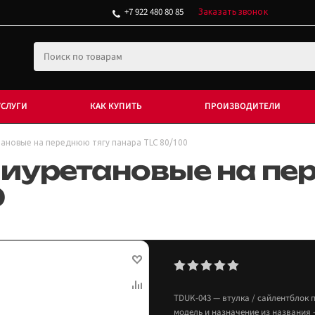
+7 922 480 80 85
Заказать звонок
УСЛУГИ
КАК КУПИТЬ
ПРОИЗВОДИТЕЛИ
ановые на переднюю тягу панара TLC 80/100
иуретановые на пе
0
TDUK-043 — втулка / сайлентблок 
модель и назначение из названия —