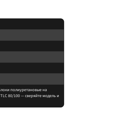
блоки полиуретановые на
TLC 80/100 — сверяйте модель и
ягой из названия.