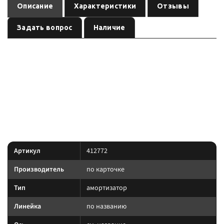
Описание
Характеристики
Отзывы
Задать вопрос
Наличие
— амортизатор
(линейка
). Ось:
412772
подвеска
по названию
см.
, лифт:
. Позиция из каталога подвески
название
по названию
Custom's Tuning.
позиция подобрана под модель и назначение из
Преимущество:
названия — сверяйте лифт, ось и нагрузку до заказа.
Характеристики
Артикул
412772
Производитель
по карточке
Тип
амортизатор
Линейка
по названию