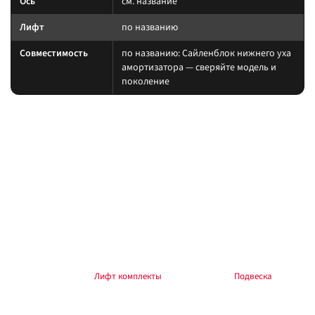
Ось
см. название
Лифт
по названию
Совместимость
по названию: Сайленблок нижнего уха
амортизатора — сверяйте модель и
поколение
На какие авто / совместимость
Подбирайте амортизатор под ту же величину лифта, что и пружины/
рессоры. При увеличении хода часто нужны регулируемая тяга Панара,
удлинённые тормозные шланги и контроль кастора.
на другой лифт или ось без сверки таблицы; на
Когда не ставить:
поколение авто, которого нет в названии.
В каких комплектах встречается
Согласуйте упругие элементы и амортизаторы одного лифта. Готовые
наборы — в разделе
Лифт комплекты
, общий раздел —
Подвеска
.
Ремчасти / расходники