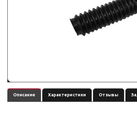
Описание
Характеристики
Отзывы
За
— амортизатор
(линейка
). Ось:
142007IM
Ironman
IRONMAN
см. назв
усиленная подвеска под модель и заявленный лифт/на
Преимущество: