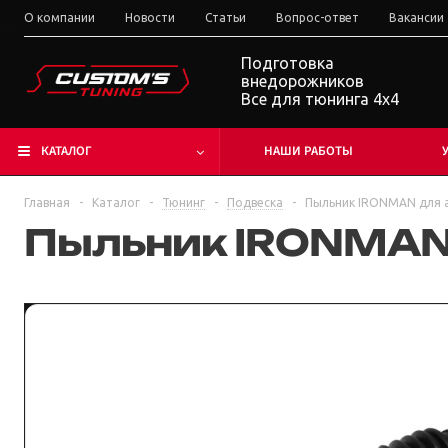
О компании
Новости
Статьи
Вопрос-ответ
Вакансии
Подготовка
внедорожников
Все для тюнинга 4x4
КАТАЛОГ
НАШИ РАБОТЫ
Главная
-
Каталог
-
Тюнинг
-
Подвеска
-
Пыльник IRONMAN для 
Пыльник IRONMAN