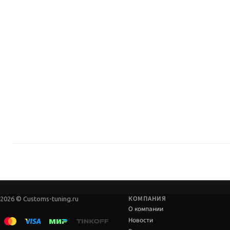
Сверяйте артикул, лифт и нагрузку с комплектацией авто до заказа.
Сверяйте артикул до оплаты.
Нужен ли сход-развал?
Да, если меняется высота или геометрия оси.
Момент затяжки — по мануалам производителя и автомобиля.
Где купить?
Custom's Tuning, Тюмень — самовывоз и подбор.
Консультация по совместимости с вашим лифтом.
КОМПАНИЯ
2026 © Customs-tuning.ru
О компании
Новости