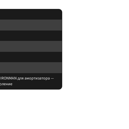
 IRONMAN для амортизатора —
коление
оры. При увеличении хода часто нужны регулируемая тяга Панара, удлинённ
ление авто, которого нет в названии.