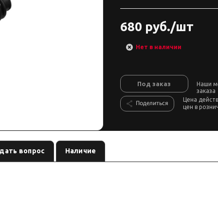
680 руб./шт
Нет в наличии
Под заказ
Наши м
заказа
Цена дейст
Поделиться
цен в розни
дать вопрос
Наличие
, лифт:
. Позиция из каталога подвески Custom's Tuning.
ание
по названию
грузку в названии.