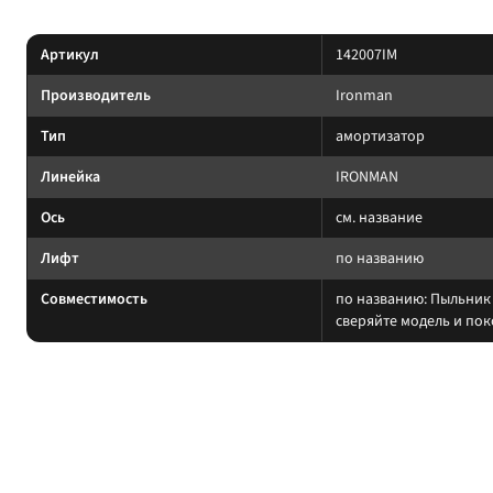
Характеристики
Артикул
142007IM
Производитель
Ironman
Тип
амортизатор
Линейка
IRONMAN
Ось
см. название
Лифт
по названию
Совместимость
по названию: Пыльник
сверяйте модель и по
На какие авто / совместимость
Подбирайте амортизатор под ту же величину лифта, что и пружины/ресс
на другой лифт или ось без сверки таблицы; на поко
Когда не ставить: