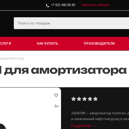
+7 922 480 80 85
Заказать звонок
УСЛУГИ
КАК КУПИТЬ
ПРОИЗВОДИТЕЛИ
амортизатора
 для амортизатора
142007IM — амортизатор Ironman, 
и заявленный лифт/нагрузку в на
Подробнее