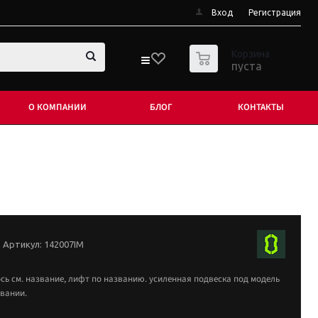
Вход
Регистрация
0
Корзина
пуста
О КОМПАНИИ
БЛОГ
КОНТАКТЫ
Артикул:
142007IM
ось см. название, лифт по названию. усиленная подвеска под модель
звании.