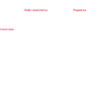
боры — в разделе
Лифт комплекты
, общий раздел —
Подвеска
.
ртизатора
.
зводителя и автомобиля. При изменении высоты — сход-развал. Обкатка 200–