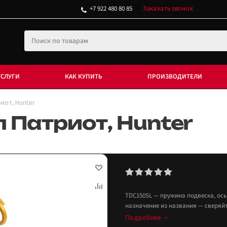
+7 922 480 80 85
Заказать звонок
УСЛУГИ
КАК КУПИТЬ
ПРОИЗВОДИТЕЛИ
иот, Hunter
 Патриот, Hunter
TDC150SL — пружина подвеска, ось
назначение из названия — сверяйте
Подробнее