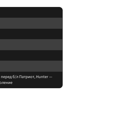
перед б/л Патриот, Hunter —
коление
овой обвес). После установки — сход-развал.
ление авто, которого нет в названии.