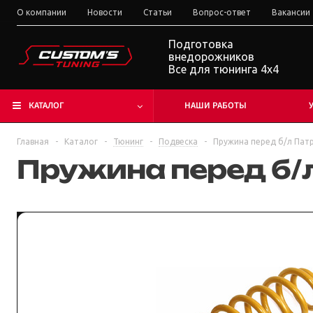
О компании
Новости
Статьи
Вопрос-ответ
Вакансии
Подготовка
внедорожников
Все для тюнинга 4x4
КАТАЛОГ
НАШИ РАБОТЫ
Главная
-
Каталог
-
Тюнинг
-
Подвеска
-
Пружина перед б/л Патр
Пружина перед б/л