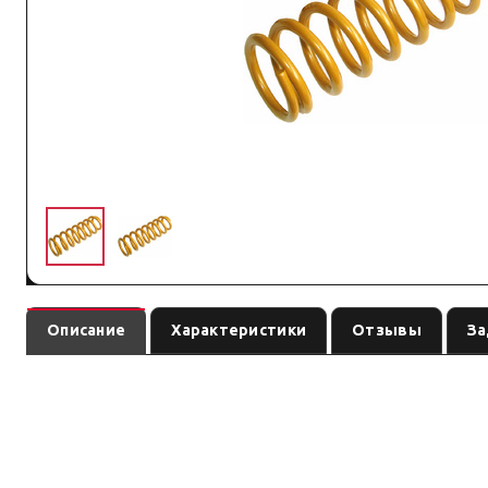
Описание
Характеристики
Отзывы
За
— пружина
(линейка
). Ось:
TDC150SL
подвеска
по названию
см. на
позиция подобрана под модель и назначение из назван
Преимущество: