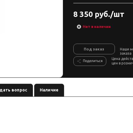
8 350 руб./шт
Нет в наличии
Под заказ
Наши м
заказа
Цена дейст
Поделиться
цен в розни
дать вопрос
Наличие
, лифт:
. Позиция из каталога подвески Custom's Tuning
звание
по названию
ия — сверяйте лифт, ось и нагрузку до заказа.