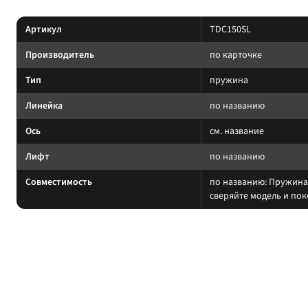
Характеристики
Артикул
TDC150SL
Производитель
по карточке
Тип
пружина
Линейка
по названию
Ось
см. название
Лифт
по названию
Совместимость
по названию: Пружина 
сверяйте модель и по
На какие авто / совместимость
Нагрузку пружины считайте по постоянному весу (багажник, лебёдка, сил
на другой лифт или ось без сверки таблицы; на поко
Когда не ставить: