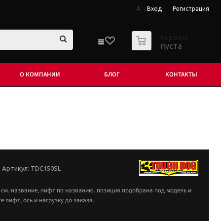
Вход
Регистрация
0
Корзина
пуста
О КОМПАНИИ
БЛОГ
КОНТАКТЫ
Артикул:
TDC150SL
 см. название, лифт по названию. позиция подобрана под модель и
 лифт, ось и нагрузку до заказа.