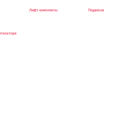
боры — в разделе
Лифт комплекты
, общий раздел —
Подвеска
.
ртизатора
.
зводителя и автомобиля. При изменении высоты — сход-развал. Обкатка 200–