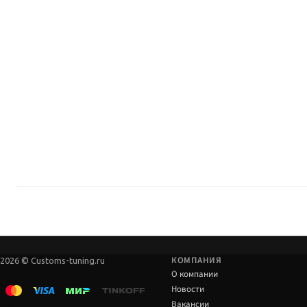
Ориентируйтесь на артикул и название; при лифте проверьте Панар, шлан
Сверяйте артикул до оплаты.
Нужен ли сход-развал?
Да, если меняется высота или геометрия оси.
Момент затяжки — по мануалам производителя и автомобиля.
Где купить?
Custom's Tuning, Тюмень — самовывоз и подбор.
Консультация по совместимости с вашим лифтом.
КОМПАНИЯ
2026 © Customs-tuning.ru
О компании
Новости
Вакансии