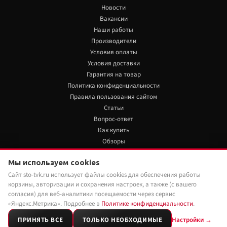
Новости
Вакансии
Наши работы
Производители
Условия оплаты
Условия доставки
Гарантия на товар
Политика конфиденциальности
Правила пользования сайтом
Статьи
Вопрос-ответ
Как купить
Обзоры
+7 922 480 80 85
Мы используем cookies
14 200 руб./шт
Нет в наличии
Сайт sto-tvk.ru использует файлы cookies для обеспечения работы
Мы в социальных сетях:
корзины, авторизации и сохранения настроек, а также (с вашего
Под заказ
Наши менеджеры обязательно свяжутся с
согласия) для веб-аналитики посещаемости через сервис
вами и уточнят условия заказа
«Яндекс.Метрика». Подробнее в
Политике конфиденциальности
.
ПРИНЯТЬ ВСЕ
ТОЛЬКО НЕОБХОДИМЫЕ
Настройки →
2026 © Customs-tuning.ru