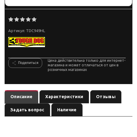
Артикул:
TDC949HL
Цена действительна только для интернет-
Поделиться
магазина и может отличаться от цен в
розничных магазинах
Описание
Характеристики
Отзывы
Задать вопрос
Наличие
— пружина
(линейка
). Ось:
TDC949HL
подвеска
по названию
, лифт:
. Позиция из каталога подвески Custom's
задняя
по названию