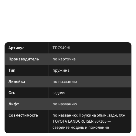
Tuning.
позиция подобрана под модель и назначение из
Преимущество:
названия — сверяйте лифт, ось и нагрузку до заказа.
Характеристики
Артикул
TDC949HL
Производитель
по карточке
Тип
пружина
Линейка
по названию
Ось
задняя
Лифт
по названию
Совместимость
по названию: Пружина 50мм, задн, тяж
TOYOTA LANDCRUISER 80/105 —
сверяйте модель и поколение