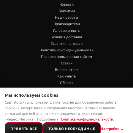
Новости
Вакансии
Наши работы
Производители
Условия оплаты
Условия доставки
Гарантия на товар
Политика конфиденциальности
Правила пользования сайтом
Статьи
Вопрос-ответ
Как купить
Обзоры
+7 922 480 80 85
Мы используем cookies
13 850 руб./шт
Нет в наличии
Сайт sto-tvk.ru использует файлы cookies для обеспечения работы
Мы в социальных сетях:
корзины, авторизации и сохранения настроек, а также (с вашего
Под заказ
Наши менеджеры обязательно свяжутся с
согласия) для веб-аналитики посещаемости через сервис
вами и уточнят условия заказа
«Яндекс.Метрика». Подробнее в
Политике конфиденциальности
.
ПРИНЯТЬ ВСЕ
ТОЛЬКО НЕОБХОДИМЫЕ
Настройки →
2026 © Customs-tuning.ru