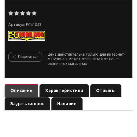
Артикул:
FC41043
Цена действительна только для интернет-
Поделиться
магазина и может отличаться от цен в
розничных магазинах
Описание
Характеристики
Отзывы
Задать вопрос
Наличие
— амортизатор
(линейка
). Ось:
FC41043
подвеска
по названию
, лифт:
. Позиция из каталога подвески Custom's
передняя
0–35 мм
Tuning.