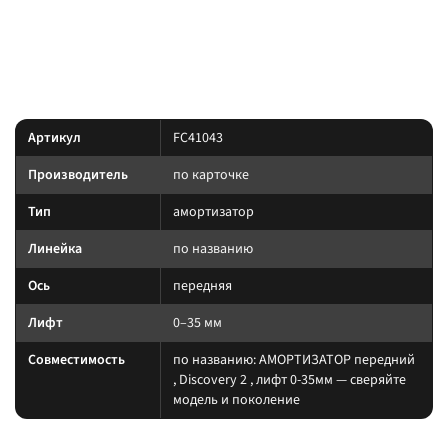
позиция подобрана под модель и назначение из
Преимущество:
названия — сверяйте лифт, ось и нагрузку до заказа.
Характеристики
Артикул
FC41043
Производитель
по карточке
Тип
амортизатор
Линейка
по названию
Ось
передняя
Лифт
0–35 мм
Совместимость
по названию: АМОРТИЗАТОР передний
, Discovery 2 , лифт 0-35мм — сверяйте
модель и поколение