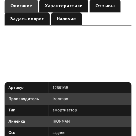
Описание
Характеристики
Отзывы
Задать вопрос
Наличие
— амортизатор
(линейка
). Ось:
,
12661GR
Ironman
IRONMAN
задняя
лифт:
. Позиция из каталога подвески Custom's Tuning.
по названию
усиленная подвеска под модель и заявленный лифт/
Преимущество:
нагрузку в названии.
Характеристики
Артикул
12661GR
Производитель
Ironman
Тип
амортизатор
Линейка
IRONMAN
Ось
задняя