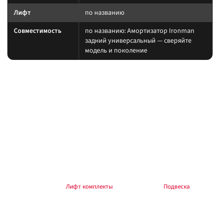
Лифт
по названию
Совместимость
по названию: Амортизатор Ironman
задний универсальный — сверяйте
модель и поколение
На какие авто / совместимость
Подбирайте амортизатор под ту же величину лифта, что и пружины/
рессоры. При увеличении хода часто нужны регулируемая тяга Панара,
удлинённые тормозные шланги и контроль кастора.
на другой лифт или ось без сверки таблицы; на
Когда не ставить:
поколение авто, которого нет в названии.
В каких комплектах встречается
Согласуйте упругие элементы и амортизаторы одного лифта. Готовые
наборы — в разделе
Лифт комплекты
, общий раздел —
Подвеска
.
Ремчасти / расходники