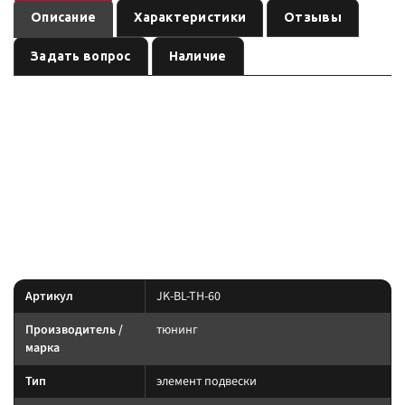
Описание
Характеристики
Отзывы
Задать вопрос
Наличие
—
Комплект для бодилифта Toyota Hilux VII, лифт 60 мм
элемент подвески бренда
, артикул
. Карточка
тюнинг
JK-BL-TH-60
собрана по данным линейки производителя и маркировке позиции;
перед заказом сверьте совместимость с вашей моделью.
Параметры — по названию и артикулу 1С; при отсутствии паспорта
производителя сверяйте совместимость до заказа.
Характеристики
Артикул
JK-BL-TH-60
Производитель /
тюнинг
марка
Тип
элемент подвески