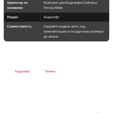
Ориентир по
Комплект для бодилифта Daihatsu
названию
Feroza 40мм
Раздел
Бодилифт
Совместимость
Сверяйте модель авто, год,
комплектацию и посадочные размеры
до заказа
Подбор и совместимость
Подбирайте пружины/стойки по массе и лифту. После установки — сход-
развал и контроль зазоров.
Раздел:
Бодилифт
. Каталог:
Тюнинг
.
Установка
Работы выполняйте по инструкции производителя. После
вмешательства в подвеску, тормоза или рулевое — проверка геометрии
и тест на малой скорости. Силовые кузовные элементы крепите с
контролем момента.