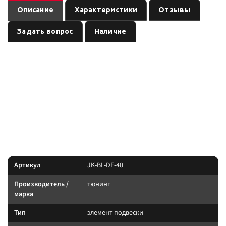
Описание
Характеристики
Отзывы
Задать вопрос
Наличие
— элемент
Комплект для бодилифта Daihatsu Feroza 40мм
подвески бренда
, артикул
. Карточка собрана по
тюнинг
JK-BL-DF-40
данным линейки производителя и маркировке позиции; перед заказом
сверьте совместимость с вашей моделью.
Параметры — по названию и артикулу 1С; при отсутствии паспорта
производителя сверяйте совместимость до заказа.
Характеристики
Артикул
JK-BL-DF-40
Производитель /
тюнинг
марка
Тип
элемент подвески