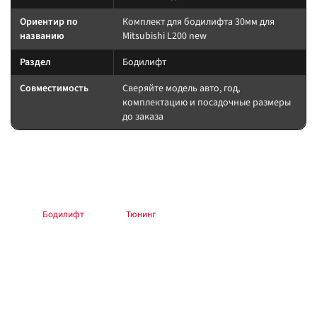
Ориентир по
Комплект для бодилифта 30мм для
названию
Mitsubishi L200 new
Раздел
Бодилифт
Совместимость
Сверяйте модель авто, год,
комплектацию и посадочные размеры
до заказа
Подбор и совместимость
Подбирайте пружины/стойки по массе и лифту. После установки — сход-
развал и контроль зазоров.
Раздел:
Бодилифт
. Каталог:
Тюнинг
.
Установка
Работы выполняйте по инструкции производителя. После
вмешательства в подвеску, тормоза или рулевое — проверка геометрии
и тест на малой скорости. Силовые кузовные элементы крепите с
контролем момента.