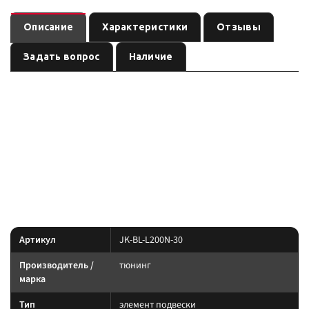
Описание
Характеристики
Отзывы
Задать вопрос
Наличие
—
Комплект для бодилифта 30мм для Mitsubishi L200 new
элемент подвески бренда
, артикул
.
тюнинг
JK-BL-L200N-30
Карточка собрана по данным линейки производителя и маркировке
позиции; перед заказом сверьте совместимость с вашей моделью.
Параметры — по названию и артикулу 1С; при отсутствии паспорта
производителя сверяйте совместимость до заказа.
Характеристики
Артикул
JK-BL-L200N-30
Производитель /
тюнинг
марка
Тип
элемент подвески