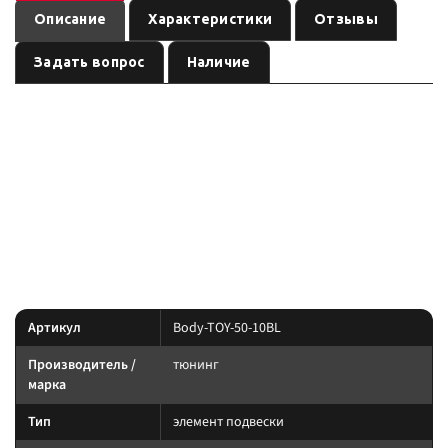
Описание
Характеристики
Отзывы
Задать вопрос
Наличие
— элемент подвески
Бодилифт комплект для TOYOTA, черный
бренда
, артикул
. Карточка собрана по
тюнинг
Body-TOY-50-10BL
данным линейки производителя и маркировке позиции; перед заказом
сверьте совместимость с вашей моделью.
Параметры — по названию и артикулу 1С; при отсутствии паспорта
производителя сверяйте совместимость до заказа.
Характеристики
Артикул
Body-TOY-50-10BL
Производитель /
тюнинг
марка
Тип
элемент подвески