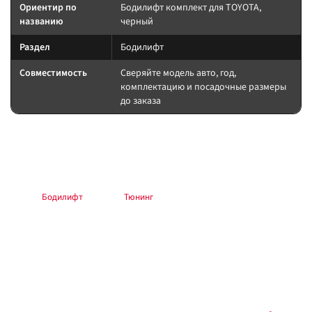
Ориентир по
Бодилифт комплект для TOYOTA,
названию
черный
Раздел
Бодилифт
Совместимость
Сверяйте модель авто, год,
комплектацию и посадочные размеры
до заказа
Подбор и совместимость
Подбирайте пружины/стойки по массе и лифту. После установки — сход-
развал и контроль зазоров.
Раздел:
Бодилифт
. Каталог:
Тюнинг
.
Установка
Работы выполняйте по инструкции производителя. После
вмешательства в подвеску, тормоза или рулевое — проверка геометрии
и тест на малой скорости. Силовые кузовные элементы крепите с
контролем момента.