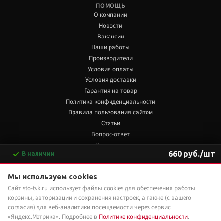
ПОМОЩЬ
О компании
Новости
Вакансии
Наши работы
Производители
Условия оплаты
Условия доставки
Гарантия на товар
Политика конфиденциальности
Правила пользования сайтом
Статьи
Вопрос-ответ
Как купить
660 руб./шт
В наличии
Обзоры
-
+
В корзину
+7 922 480 80 85
Мы используем cookies
Сайт sto-tvk.ru использует файлы cookies для обеспечения работы
Мы в социальных сетях:
Купить в 1 клик
корзины, авторизации и сохранения настроек, а также (с вашего
согласия) для веб-аналитики посещаемости через сервис
«Яндекс.Метрика». Подробнее в
Политике конфиденциальности
.