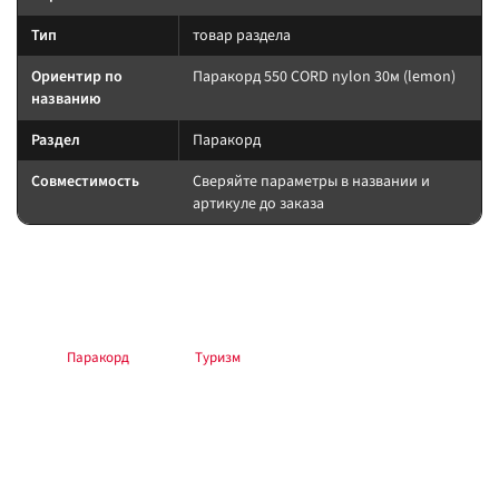
Тип
товар раздела
Ориентир по
Паракорд 550 CORD nylon 30м (lemon)
названию
Раздел
Паракорд
Совместимость
Сверяйте параметры в названии и
артикуле до заказа
Подбор и совместимость
Сверяйте назначение по названию и разделу; при сомнении —
консультация в магазине.
Раздел:
Паракорд
. Каталог:
Туризм
.
Установка и применение
Следуйте инструкции производителя. Для шин/дисков — балансировка
и контроль давления; для электрооборудования — предохранитель у
АКБ; для химии — средства защиты.