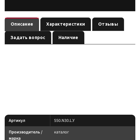
Описание
Характеристики
Отзывы
Задать вопрос
Наличие
— товар раздела бренда
Паракорд 550 CORD nylon 30м (lemon)
, артикул
. Карточка собрана по данным линейки
каталог
550.N30.L.Y
производителя и маркировке позиции; перед заказом сверьте
параметры с вашей задачей.
Параметры — по названию и артикулу 1С; при отсутствии паспорта
производителя сверяйте совместимость до заказа.
Характеристики
Артикул
550.N30.L.Y
Производитель /
каталог
марка