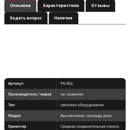
Описание
Характеристики
Отзывы
Задать вопрос
Наличие
— световое оборудование
Средняя соединительная панель
см.
, артикул
.
название
PN-BS2
Световое оборудование: подбирайте по креплению, IP-защите и току.
Силовую линию ведите через реле и предохранитель.
Характеристики
Артикул
PN-BS2
Производитель / марка
см. название
Тип
световое оборудование
Раздел
Выключатели, провода, реле
Ориентир
Средняя соединительная панель