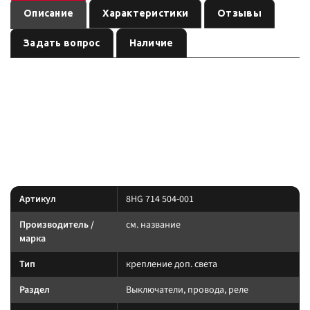
Описание
Характеристики
Отзывы
Задать вопрос
Наличие
— крепление доп.
Панель крепления на 3 переключателя 7832
света
, артикул
.
см. название
8HG 714 504-001
Световое оборудование: подбирайте по креплению, IP-защите и току.
Силовую линию ведите через реле и предохранитель.
Характеристики
Артикул
8HG 714 504-001
Производитель /
см. название
марка
Тип
крепление доп. света
Раздел
Выключатели, провода, реле