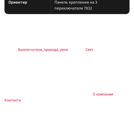
Ориентир
Панель крепления на 3
переключателя 7832
Подбор и совместимость
Свет подбирайте по креплению, пылевлагозащите и потреблению тока.
Учитывайте нагрев корпуса и угол светового пятна (spot/flood/combo).
Раздел:
Выключатели, провода, реле
. Каталог:
Свет
.
Установка
Фиксируйте на силовые точки, защищайте проводку гофрой, не
пережимайте шланги и датчики. После монтажа проверьте нагрев
контактов и работу штатного света.
Купить и установить в
, Тюмень:
О компании
,
Custom's Tuning
Контакты
. Доставка по России.
Частые вопросы
Как подключить?
Силовую линию — через реле и предохранитель у АКБ; массу — на раму.