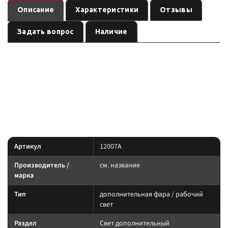
Описание
Характеристики
Отзывы
Задать вопрос
Наличие
— дополнительная фара /
Светодиодная фара дальнего света
рабочий свет
, артикул
.
см. название
12007A
Световое оборудование: подбирайте по креплению, IP-защите и току.
Силовую линию ведите через реле и предохранитель.
Характеристики
Артикул
12007A
Производитель /
см. название
марка
Тип
дополнительная фара / рабочий
свет
Раздел
Свет дополнительный