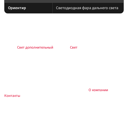
Ориентир
Светодиодная фара дальнего света
Подбор и совместимость
Свет подбирайте по креплению, пылевлагозащите и потреблению тока.
Учитывайте нагрев корпуса и угол светового пятна (spot/flood/combo).
Раздел:
Свет дополнительный
. Каталог:
Свет
.
Установка
Фиксируйте на силовые точки, защищайте проводку гофрой, не
пережимайте шланги и датчики. После монтажа проверьте нагрев
контактов и работу штатного света.
Купить и установить в
, Тюмень:
О компании
,
Custom's Tuning
Контакты
. Доставка по России.
Частые вопросы
Как подключить?
Силовую линию — через реле и предохранитель у АКБ; массу — на раму.