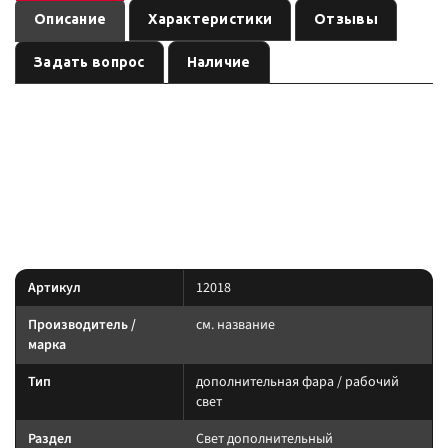
Описание
Характеристики
Отзывы
Задать вопрос
Наличие
— дополнительная фара /
Светодиодная фара ближнего света
рабочий свет
, артикул
.
см. название
12018
Световое оборудование: подбирайте по креплению, IP-защите и току.
Силовую линию ведите через реле и предохранитель.
Характеристики
Артикул
12018
Производитель /
см. название
марка
Тип
дополнительная фара / рабочий
свет
Раздел
Свет дополнительный