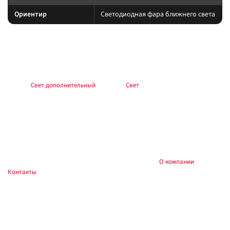
Ориентир
Светодиодная фара ближнего света
Подбор и совместимость
Свет подбирайте по креплению, пылевлагозащите и потреблению тока.
Учитывайте нагрев корпуса и угол светового пятна (spot/flood/combo).
Раздел:
Свет дополнительный
. Каталог:
Свет
.
Установка
Фиксируйте на силовые точки, защищайте проводку гофрой, не
пережимайте шланги и датчики. После монтажа проверьте нагрев
контактов и работу штатного света.
Купить и установить в
, Тюмень:
О компании
,
Custom's Tuning
Контакты
. Доставка по России.
Частые вопросы
Как подключить?
Силовую линию — через реле и предохранитель у АКБ; массу — на раму.