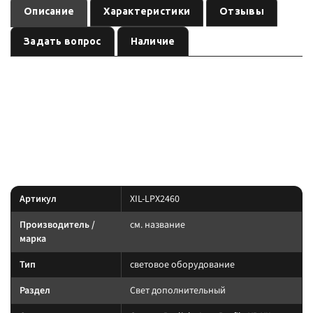
Описание
Характеристики
Отзывы
Задать вопрос
Наличие
— световое
Оптика Prolight Low Profile XP XIL-LPX2460
оборудование
, артикул
.
см. название
XIL-LPX2460
Световое оборудование: подбирайте по креплению, IP-защите и току.
Силовую линию ведите через реле и предохранитель.
Характеристики
Артикул
XIL-LPX2460
Производитель /
см. название
марка
Тип
световое оборудование
Раздел
Свет дополнительный