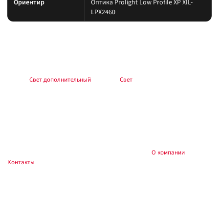
Ориентир
Оптика Prolight Low Profile XP XIL-
LPX2460
Подбор и совместимость
Свет подбирайте по креплению, пылевлагозащите и потреблению тока.
Учитывайте нагрев корпуса и угол светового пятна (spot/flood/combo).
Раздел:
Свет дополнительный
. Каталог:
Свет
.
Установка
Фиксируйте на силовые точки, защищайте проводку гофрой, не
пережимайте шланги и датчики. После монтажа проверьте нагрев
контактов и работу штатного света.
Купить и установить в
, Тюмень:
О компании
,
Custom's Tuning
Контакты
. Доставка по России.
Частые вопросы
Как подключить?
Силовую линию — через реле и предохранитель у АКБ; массу — на раму.