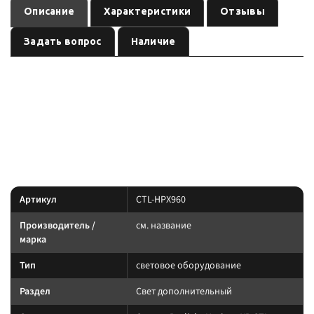
Описание
Характеристики
Отзывы
Задать вопрос
Наличие
— световое оборудование
Оптика Prolight Horizon XP CTL-HPX960
, артикул
.
см. название
CTL-HPX960
Световое оборудование: подбирайте по креплению, IP-защите и току.
Силовую линию ведите через реле и предохранитель.
Характеристики
Артикул
CTL-HPX960
Производитель /
см. название
марка
Тип
световое оборудование
Раздел
Свет дополнительный