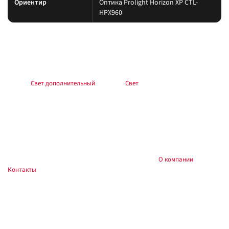
Ориентир
Оптика Prolight Horizon XP CTL-
HPX960
Подбор и совместимость
Свет подбирайте по креплению, пылевлагозащите и потреблению тока.
Учитывайте нагрев корпуса и угол светового пятна (spot/flood/combo).
Раздел:
Свет дополнительный
. Каталог:
Свет
.
Установка
Фиксируйте на силовые точки, защищайте проводку гофрой, не
пережимайте шланги и датчики. После монтажа проверьте нагрев
контактов и работу штатного света.
Купить и установить в
, Тюмень:
О компании
,
Custom's Tuning
Контакты
. Доставка по России.
Частые вопросы
Как подключить?
Силовую линию — через реле и предохранитель у АКБ; массу — на раму.