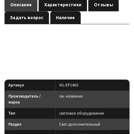
Описание
Характеристики
Отзывы
Задать вопрос
Наличие
— световое оборудование
Оптика Prolight Evo Prime XIL-EP1460
, артикул
.
см. название
XIL-EP1460
Световое оборудование: подбирайте по креплению, IP-защите и току.
Силовую линию ведите через реле и предохранитель.
Характеристики
Артикул
XIL-EP1460
Производитель /
см. название
марка
Тип
световое оборудование
Раздел
Свет дополнительный