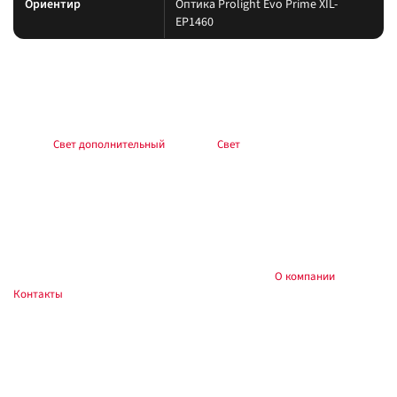
Ориентир
Оптика Prolight Evo Prime XIL-
EP1460
Подбор и совместимость
Свет подбирайте по креплению, пылевлагозащите и потреблению тока.
Учитывайте нагрев корпуса и угол светового пятна (spot/flood/combo).
Раздел:
Свет дополнительный
. Каталог:
Свет
.
Установка
Фиксируйте на силовые точки, защищайте проводку гофрой, не
пережимайте шланги и датчики. После монтажа проверьте нагрев
контактов и работу штатного света.
Купить и установить в
, Тюмень:
О компании
,
Custom's Tuning
Контакты
. Доставка по России.
Частые вопросы
Как подключить?
Силовую линию — через реле и предохранитель у АКБ; массу — на раму.