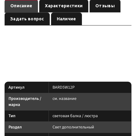
Описание
Характеристики
Отзывы
Задать вопрос
Наличие
—
Двухрядная балка дальнего света с 12 светодиодами.
световая балка / люстра
, артикул
.
см. название
BARD5W12P
Световое оборудование: подбирайте по креплению, IP-защите и току.
Силовую линию ведите через реле и предохранитель.
Характеристики
Артикул
BARD5W12P
Производитель /
см. название
марка
Тип
световая балка / люстра
Раздел
Свет дополнительный