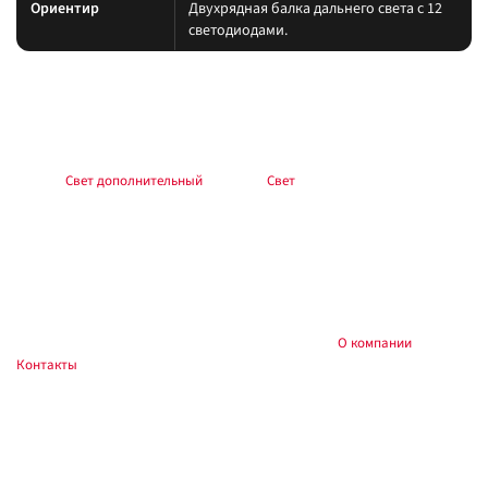
Ориентир
Двухрядная балка дальнего света с 12
светодиодами.
Подбор и совместимость
Свет подбирайте по креплению, пылевлагозащите и потреблению тока.
Учитывайте нагрев корпуса и угол светового пятна (spot/flood/combo).
Раздел:
Свет дополнительный
. Каталог:
Свет
.
Установка
Фиксируйте на силовые точки, защищайте проводку гофрой, не
пережимайте шланги и датчики. После монтажа проверьте нагрев
контактов и работу штатного света.
Купить и установить в
, Тюмень:
О компании
,
Custom's Tuning
Контакты
. Доставка по России.
Частые вопросы
Как подключить?
Силовую линию — через реле и предохранитель у АКБ; массу — на раму.