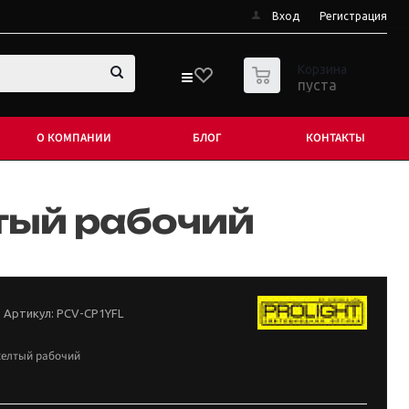
Вход
Регистрация
0
Корзина
пуста
О КОМПАНИИ
БЛОГ
КОНТАКТЫ
тый рабочий
Артикул:
PCV-CP1YFL
желтый рабочий