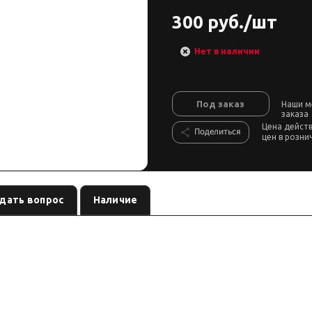
300 руб./шт
Нет в наличии
Под заказ
Наши м
заказа
Цена дейст
Поделиться
цен в розни
дать вопрос
Наличие
оборудование
, артикул
.
см. название
PCV-CP1YFL
ловую линию ведите через реле и предохранитель.