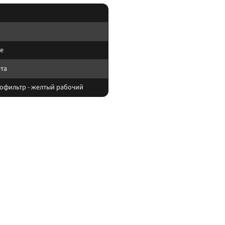
е
ета
офильтр - желтый рабочий
тывайте нагрев корпуса и угол светового пятна (spot/flood/combo).
те шланги и датчики. После монтажа проверьте нагрев контактов и работу ш
ы
. Доставка по России.