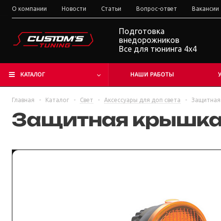
О компании
Новости
Статьи
Вопрос-ответ
Вакансии
Подготовка
внедорожников
Все для тюнинга 4x4
КАТАЛОГ
НАШИ РАБОТЫ
Главная
-
Каталог
-
Свет
-
Аксессуары для доп света
-
Защитная
Защитная крышка 