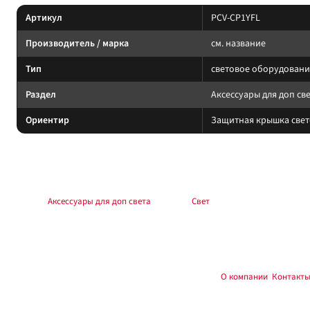
Артикул
PCV-CP1YFL
Производитель / марка
см. название
Тип
световое оборудовани
Раздел
Аксессуары для доп св
Ориентир
Защитная крышка свет
Подбор и совместимость
Свет подбирайте по креплению, пылевлагозащите и потреблению тока. Учи
Раздел:
Аксессуары для доп света
. Каталог:
Свет
.
Установка
Фиксируйте на силовые точки, защищайте проводку гофрой, не пережимай
Купить и установить в
, Тюмень:
О компании
,
Контакт
Custom's Tuning
Частые вопросы