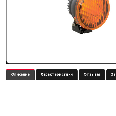
Описание
Характеристики
Отзывы
За
— световое 
Защитная крышка светофильтр - желтый рабочий
Световое оборудование: подбирайте по креплению, IP-защите и току. Си
Характеристики