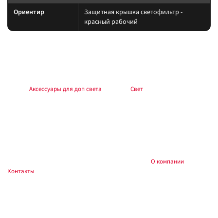
Ориентир
Защитная крышка светофильтр -
красный рабочий
Подбор и совместимость
Свет подбирайте по креплению, пылевлагозащите и потреблению тока.
Учитывайте нагрев корпуса и угол светового пятна (spot/flood/combo).
Раздел:
Аксессуары для доп света
. Каталог:
Свет
.
Установка
Фиксируйте на силовые точки, защищайте проводку гофрой, не
пережимайте шланги и датчики. После монтажа проверьте нагрев
контактов и работу штатного света.
Купить и установить в
, Тюмень:
О компании
,
Custom's Tuning
Контакты
. Доставка по России.
Частые вопросы
Как подключить?