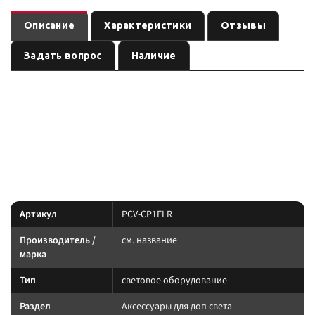
Описание
Характеристики
Отзывы
Задать вопрос
Наличие
—
Защитная крышка светофильтр - красный рабочий
световое оборудование
, артикул
.
см. название
PCV-CP1FLR
Световое оборудование: подбирайте по креплению, IP-защите и току.
Силовую линию ведите через реле и предохранитель.
Характеристики
Артикул
PCV-CP1FLR
Производитель /
см. название
марка
Тип
световое оборудование
Раздел
Аксессуары для доп света