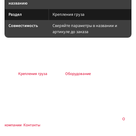
названию
Раздел
Крепления груза
Совместимость
Сверяйте параметры в названии и
артикуле до заказа
Подбор и совместимость
Сверяйте назначение по названию и разделу; при сомнении —
консультация в магазине.
Раздел:
Крепления груза
. Каталог:
Оборудование
.
Установка и применение
Следуйте инструкции производителя. Для шин/дисков — балансировка
и контроль давления; для электрооборудования — предохранитель у
АКБ; для химии — средства защиты.
Купить в
, Тюмень — самовывоз и консультация:
О
Custom's Tuning
компании
,
Контакты
.