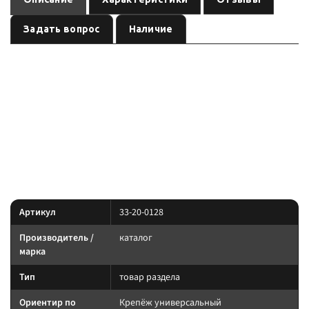
Задать вопрос
Наличие
— товар раздела бренда
, артикул
Крепёж универсальный
каталог
. Карточка собрана по данным линейки производителя и
33-20-0128
маркировке позиции; перед заказом сверьте параметры с вашей
задачей.
Параметры — по названию и артикулу 1С; при отсутствии паспорта
производителя сверяйте совместимость до заказа.
Характеристики
Артикул
33-20-0128
Производитель /
каталог
марка
Тип
товар раздела
Ориентир по
Крепёж универсальный