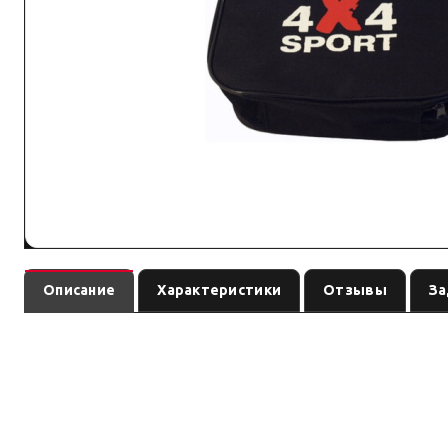
Описание
Характеристики
Отзывы
За
— элемент интерьера бренда
Сумка универсальная 4x4sport
катал
задачей.
Параметры — по названию и артикулу 1С; при отсутствии паспорта произ