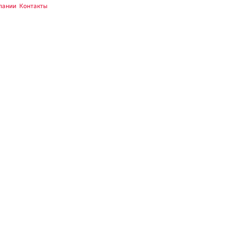
пании
,
Контакты
.
ите цифры с чужой модели.
мнении — фото штатного узла в магазин.
а СТО.