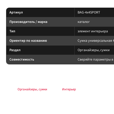
Характеристики
Артикул
BAG-4x4SPORT
Производитель / марка
каталог
Тип
элемент интерьера
Ориентир по названию
Сумка универсальная 4
Раздел
Органайзеры, сумки
Совместимость
Сверяйте параметры в 
Подбор и совместимость
Посадка по модели салона. После установки проверьте доступ к штатны
Раздел:
Органайзеры, сумки
. Каталог:
Интерьер
.
Установка и применение
Следуйте инструкции производителя. Для шин/дисков — балансировка и 