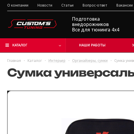
О компании
Новости
Статьи
Вопрос-ответ
Вакансии
Подготовка
внедорожников
Все для тюнинга 4x4
КАТАЛОГ
НАШИ РАБОТЫ
Главная
-
Каталог
-
Интерьер
-
Органайзеры, сумки
-
Сумка унив
Сумка универсаль