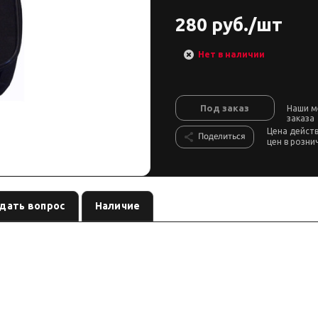
280 руб./шт
Нет в наличии
Под заказ
Наши м
заказа
Цена дейст
Поделиться
цен в розни
дать вопрос
Наличие
, артикул
. Карточка собрана по данным линейки производ
ог
BAG-4x4SPORT
водителя сверяйте совместимость до заказа.