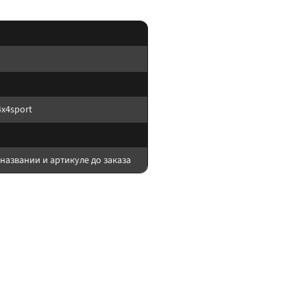
x4sport
названии и артикуле до заказа
м органам управления.
контроль давления; для электрооборудования — предохранитель у АКБ; для 