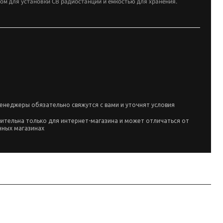
здом для установки CB радиостанции и емкостью для хранения.
енеджеры обязательно свяжутся с вами и уточнят условия
вительна только для интернет-магазина и может отличаться от
чных магазинах
линейки производителя и маркировке позиции; перед заказом сверьте