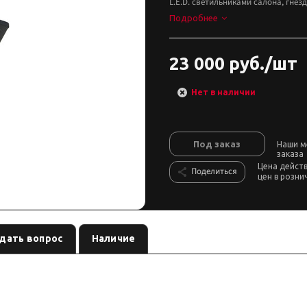
L.E.D. светильниками салона, гне
Подробнее
23 000 руб./шт
Нет в наличии
Под заказ
Наши м
заказа
Цена дейст
Поделиться
цен в розни
дать вопрос
Наличие
вар раздела бренда
, артикул
. Карточка собрана по данным 
каталог
BRC76