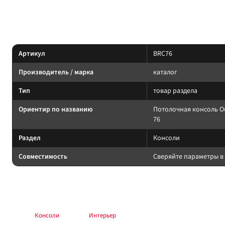
Параметры — по названию и артикулу 1С; при отсутствии паспорта произ
Характеристики
Артикул
BRC76
Производитель / марка
каталог
Тип
товар раздела
Ориентир по названию
Потолочная консоль Ou
76
Раздел
Консоли
Совместимость
Сверяйте параметры в 
Подбор и совместимость
Сверяйте назначение по названию и разделу; при сомнении — консультац
Раздел:
Консоли
. Каталог:
Интерьер
.