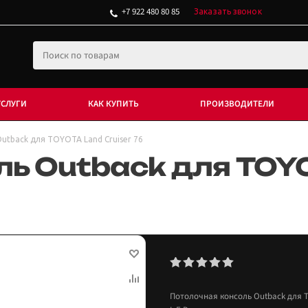
+7 922 480 80 85
Заказать звонок
УСЛУГИ
КАК КУПИТЬ
ПРОИЗВОДИТЕЛИ
utback для TOYOTA Land Cruiser 76
ь Outback для TOYO
Потолочная консоль Outback для TO