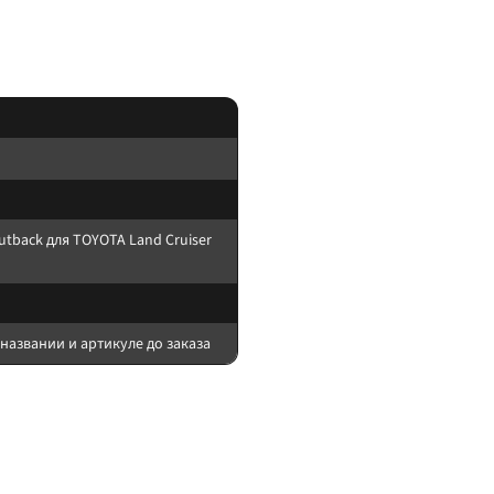
водителя сверяйте совместимость до заказа.
tback для TOYOTA Land Cruiser
названии и артикуле до заказа
ия в магазине.