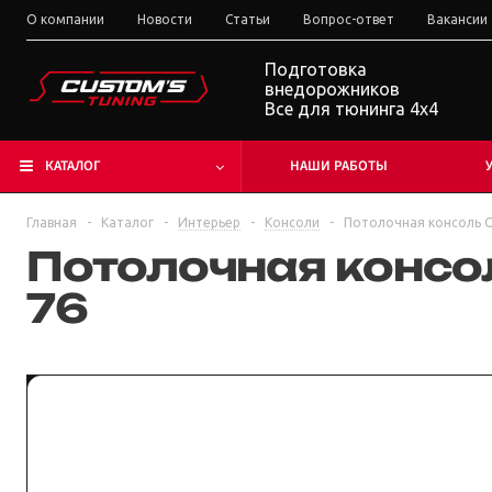
О компании
Новости
Статьи
Вопрос-ответ
Вакансии
Подготовка
внедорожников
Все для тюнинга 4x4
КАТАЛОГ
НАШИ РАБОТЫ
Главная
-
Каталог
-
Интерьер
-
Консоли
-
Потолочная консоль O
Потолочная консол
76