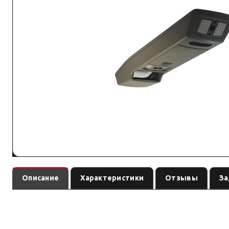
Описание
Характеристики
Отзывы
За
— то
Потолочная консоль Outback для TOYOTA Land Cruiser 76
параметры с вашей задачей.