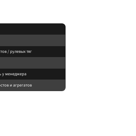
кулу. Перед заказом сверьте посадочные отверстия и клиренс.
тов / рулевых тяг
ь у менеджера
остов и агрегатов
новки контролируйте доступ к сливам и отсутствие касаний о подвижные узлы