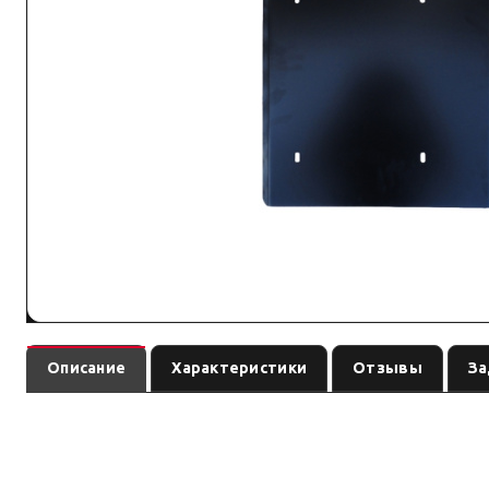
Описание
Характеристики
Отзывы
За
— защита агрегатов / мостов / рулевы
Защита подрамника РК Нивы
комплектацией.