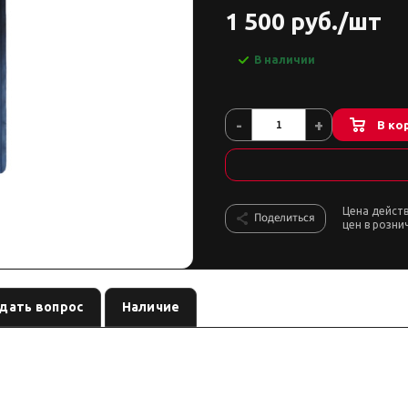
1 500 руб./шт
В наличии
-
+
В ко
Цена дейст
Поделиться
цен в розни
дать вопрос
Наличие
х тяг
, артикул
. Совместимость по названию: по наз
см. название
NP-00194