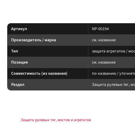
Силовой обвес / защита: подбирайте по модели кузова, поколению и арти
Характеристики
Артикул
NP-00194
Производитель / марка
см. название
Тип
защита агрегатов / мос
Позиция
см. название
Совместимость (из названия)
по названию / уточнят
Раздел
Защита рулевых тяг, м
Подбор и совместимость
Защиту подбирайте по модели, клиренсу и точкам крепления. После уста
Раздел:
Защита рулевых тяг, мостов и агрегатов
.
Установка