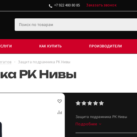
+7 922 480 80 85
Заказать звонок
УСЛУГИ
КАК КУПИТЬ
ПРОИЗВОДИТЕЛИ
егатов
-
Защита подрамника РК Нивы
ка РК Нивы
Защита подрамника РК Нивы
Подробнее