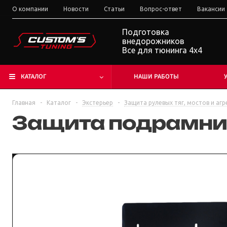
О компании
Новости
Статьи
Вопрос-ответ
Вакансии
Подготовка
внедорожников
Все для тюнинга 4x4
КАТАЛОГ
НАШИ РАБОТЫ
Главная
-
Каталог
-
Экстерьер
-
Защита рулевых тяг, мостов и агр
Защита подрамни