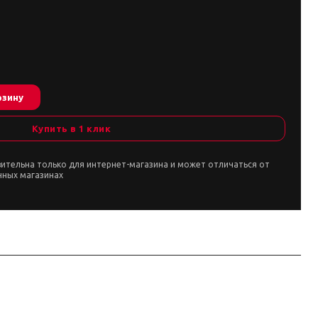
рзину
Купить в 1 клик
вительна только для интернет-магазина и может отличаться от
чных магазинах
ванию / уточнять у менеджера. Перед заказом сверьте посадку с вашей