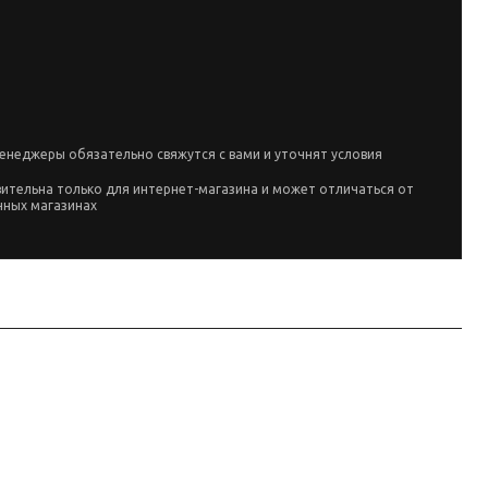
енеджеры обязательно свяжутся с вами и уточнят условия
вительна только для интернет-магазина и может отличаться от
чных магазинах
. Тяговое усилие по названию / уточнять, питание см. название, трос:
0979