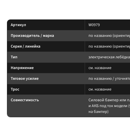
Характеристики (ориентировочно)
Артикул
W0979
Производитель / марка
по названию (ориенти
Серия / линейка
по названию (ориенти
Тип
электрическая лебёдка
Напряжение
см. название
Тяговое усилие
по названию / уточнят
Трос
см. название
Совместимость
Силовой бампер или п
и АКБ под ток модели (
на бампер)
Подбор и совместимость