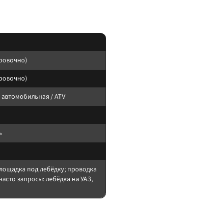
ровочно)
ровочно)
 автомобильная / ATV
ь
лощадка под лебёдку; проводка
часто запросы: лебёдка на УАЗ,