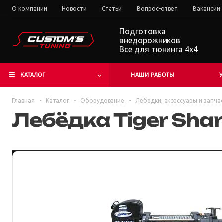
О компании
Новости
Статьи
Вопрос-ответ
Вакансии
Подготовка
внедорожников
Все для тюнинга 4x4
КАТАЛОГ
НАШИ РАБОТЫ
Главная
-
Каталог
-
Оборудование
-
Лебёдки, аксессуары и запча
Лебёдка Tiger Sha