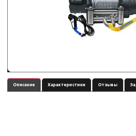
Описание
Характеристики
Отзывы
За
— электрическая л
Лебёдка Tiger Shark 15500 электрическая 12В
см. название. Характеристики ниже — ориентир по названию/артикулу (р
Серия: по названию (ориентировоч
Бренд/серия не выделены в названии однозначно. Параметры — по марк