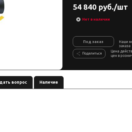
54 840 руб./шт
Нет в наличии
Под заказ
Наши м
заказа
Цена дейст
Поделиться
цен в розни
дать вопрос
Наличие
ебёдка автомобильная / ATV
, артикул
по названию (ориентировочно)
W
ежим сводки); сверьте шильдик перед заказом.
но)
ировке позиции; TDS добавляем только при наличии паспорта модели.