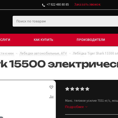
+7 922 480 80 85
Заказать звонок
УСЛУГИ
КАК КУПИТЬ
ПРОИЗВОДИТЕЛИ
сти к ним
-
Лебедки автомобильные, ATV
-
Лебёдка Tiger Shark 15500 э
rk 15500 электричес
Макс. тяговое усилие 7031 кг/с, мощ
Подробнее