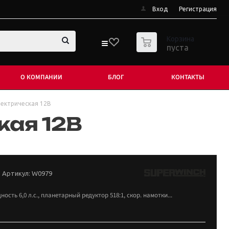
Вход
Регистрация
0
Корзина
пуста
О КОМПАНИИ
БЛОГ
КОНТАКТЫ
лектрическая 12В
кая 12В
Артикул:
W0979
ность 6,0 л.с., планетарный редуктор 518:1, скор. намотки...