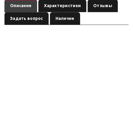
Описание
Характеристики
Отзывы
Задать вопрос
Наличие
—
Лебёдка ATW-PRO 2500 с синтетическим тросом
электрическая лебёдка автомобильная / ATV
по названию
, артикул
. Тяговое усилие по названию /
(ориентировочно)
W0528
уточнять, питание см. название, трос: синтетический трос.
Характеристики ниже — ориентир по названию/артикулу (режим
сводки); сверьте шильдик перед заказом.
Серия: по названию
(ориентировочно)
Бренд/серия не выделены в названии однозначно. Параметры — по
маркировке позиции; TDS добавляем только при наличии паспорта
модели.
Характеристики
(ориентировочно)