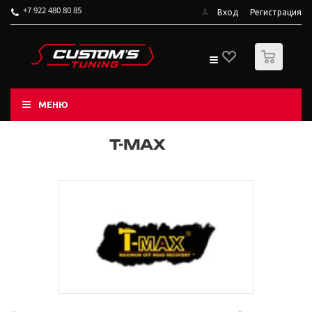
+7 922 480 80 85
Вход
Регистрация
0
МЕНЮ
T-MAX