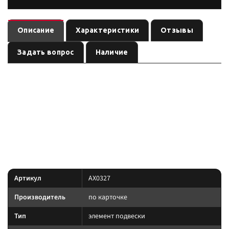
Описание
Характеристики
Отзывы
Задать вопрос
Наличие
— элемент подвески
(линейка
). Ось:
AX0327
подвеска
по названию
, лифт:
. Позиция из каталога подвески
см. название
по названию
Custom's Tuning.
позиция подобрана под модель и назначение из
Преимущество:
названия — сверяйте лифт, ось и нагрузку до заказа.
Характеристики
Артикул
AX0327
Производитель
по карточке
Тип
элемент подвески