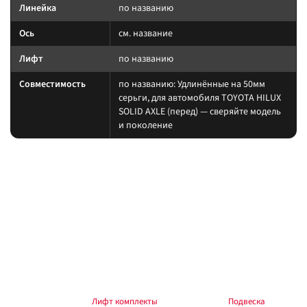
Линейка
по названию
Ось
см. название
Лифт
по названию
Совместимость
по названию: Удлинённые на 50мм
серьги, для автомобиля TOYOTA HILUX
SOLID AXLE (перед) — сверяйте модель
и поколение
На какие авто / совместимость
Сверяйте назначение по названию и разделу каталога. При лифте
проверяйте геометрию оси.
на другой лифт или ось без сверки таблицы; на
Когда не ставить:
поколение авто, которого нет в названии.
В каких комплектах встречается
Согласуйте упругие элементы и амортизаторы одного лифта. Готовые
наборы — в разделе
Лифт комплекты
, общий раздел —
Подвеска
.