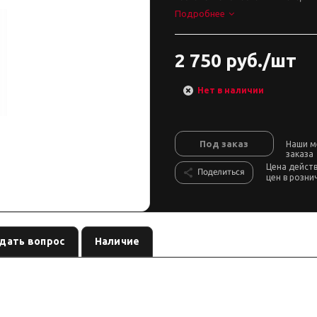
Подробнее
2 750 руб./шт
Нет в наличии
Под заказ
Наши м
заказа
Цена дейст
Поделиться
цен в розни
дать вопрос
Наличие
, лифт:
. Позиция из каталога подвески Custom's Tuning.
звание
по названию
ия — сверяйте лифт, ось и нагрузку до заказа.