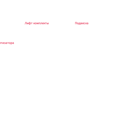
ление авто, которого нет в названии.
боры — в разделе
Лифт комплекты
, общий раздел —
Подвеска
.
ртизатора
.
зводителя и автомобиля. При изменении высоты — сход-развал. Обкатка 200–
под рессоры FS369L/LL, комплект на 1 рессору..