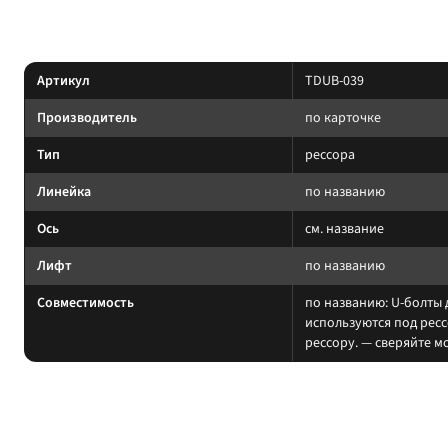
Характеристики
Артикул
TDUB-039
Производитель
по карточке
Тип
рессора
Линейка
по названию
Ось
см. название
Лифт
по названию
Совместимость
по названию: U-болты д
используются под ресс
рессору. — сверяйте м
На какие авто / совместимость
Рессорный pack работает в паре со стремянками и серьгами нужной длин