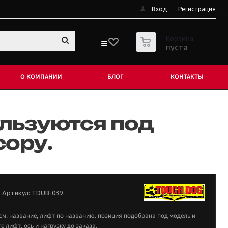
Вход
Регистрация
0
Корзина
пуста
О КОМПАНИИ
БЛОГ
КОНТАКТЫ
пользуются под
сору.
Артикул:
TDUB-039
 см. название, лифт по названию. позиция подобрана под модель и
 лифт, ось и нагрузку до заказа.