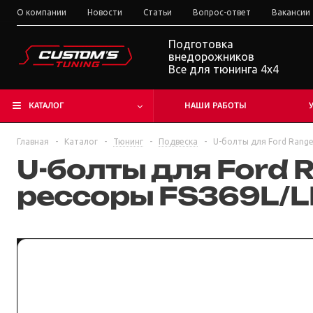
О компании
Новости
Статьи
Вопрос-ответ
Вакансии
Подготовка
внедорожников
Все для тюнинга 4x4
КАТАЛОГ
НАШИ РАБОТЫ
Главная
-
Каталог
-
Тюнинг
-
Подвеска
-
U-болты для Ford Ranger
U-болты для Ford R
рессоры FS369L/LL