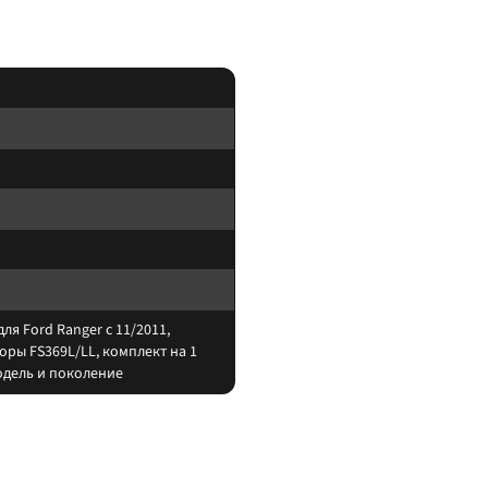
ля Ford Ranger c 11/2011,
оры FS369L/LL, комплект на 1
одель и поколение
ы. После замены протяните крепёж после обкатки 200–500 км.