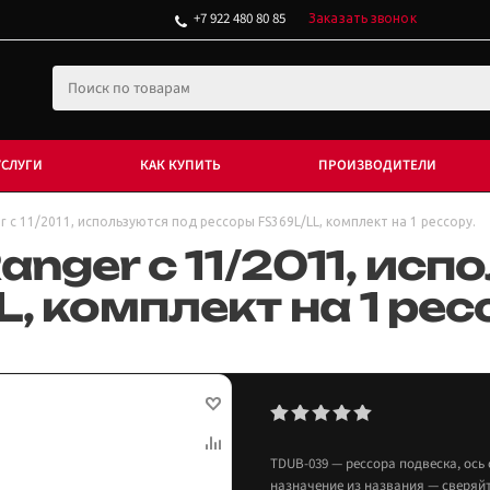
+7 922 480 80 85
Заказать звонок
УСЛУГИ
КАК КУПИТЬ
ПРОИЗВОДИТЕЛИ
 c 11/2011, используются под рессоры FS369L/LL, комплект на 1 рессору.
anger c 11/2011, ис
, комплект на 1 рес
TDUB-039 — рессора подвеска, ось
назначение из названия — сверяйте