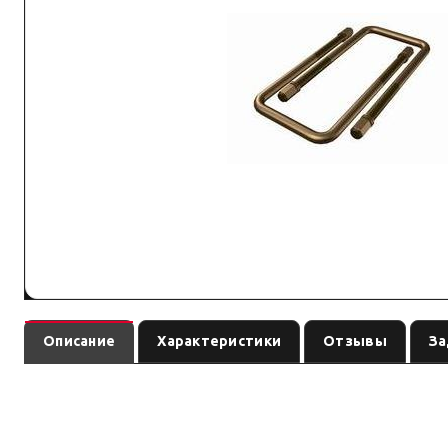
Описание
Характеристики
Отзывы
За
— рессора
(линейка
). Ось:
TDUB-039
подвеска
по названию
см. на
позиция подобрана под модель и назначение из назван
Преимущество: