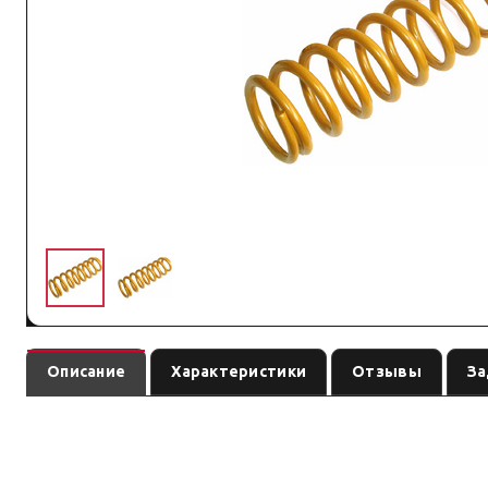
Описание
Характеристики
Отзывы
За
Пружина задняя Tough Dog на TOYOTA LANDCRUISER 80/105 с лифтом 50 м
перед заказом сверьте поколение авто и сопутствующие элементы подвес