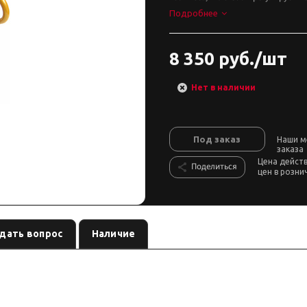
Подробнее
8 350 руб./шт
Нет в наличии
Под заказ
Наши м
заказа
Цена дейст
Поделиться
цен в розни
дать вопрос
Наличие
м, для средней нагрузки — пружина бренда
. В карточке — размер
Tough Dog
ки.