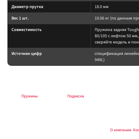
Диаметр прутка
18.0 мм
Вес 1 шт.
10.06 кг (по данным п
Совместимость
Пружина задняя Tough
80/105 с лифтом 50 мм
сверяйте модель и пок
Источник цифр
спецификация линейки
949L)
Подбор и совместимость
Нагрузку пружины считайте по постоянному весу (багажник, лебёдка, сил
Раздел:
Пружины
. Общий раздел:
Подвеска
.
Установка
Работы — на подъёмнике или стойках. После монтажа протяните крепёж; 
Купить в
, Тюмень — подбор подвески:
О компании
,
Ко
Custom's Tuning