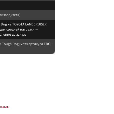
роизводителя)
 Dog на TOYOTA LANDCRUISER
, для средней нагрузки —
оление до заказа
 Tough Dog (матч артикула TDC-
овой обвес). Амортизатор берите того же лифта, что и упругие элементы. Пос
обкатка 200–500 км — повторная протяжка. Для пружин с разной высотой L/H 
нтакты
.