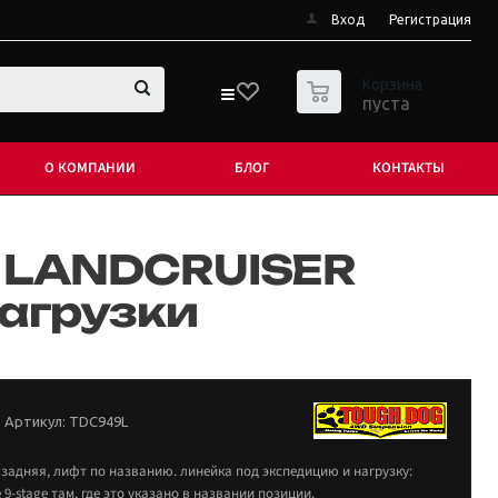
Вход
Регистрация
0
Корзина
пуста
О КОМПАНИИ
БЛОГ
КОНТАКТЫ
A LANDCRUISER
нагрузки
Артикул:
TDC949L
 задняя, лифт по названию. линейка под экспедицию и нагрузку:
е 9-stage там, где это указано в названии позиции.