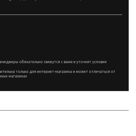
енеджеры обязательно свяжутся с вами и уточнят условия
вительна только для интернет-магазина и может отличаться от
чных магазинах
ы и вес по данным производителя при совпадении артикула TDC-949L;