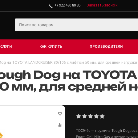
+7 922 480 80 85
Заказать звонок
УСЛУГИ
КАК КУПИТЬ
ПРОИЗВОДИТЕЛИ
Dog на TOYOTA LANDCRUISER 80/105 с лифтом 50 мм, для средней нагрузки
ough Dog на TOYOT
0 мм, для средней 
TDC949L — пружина Tough Dog, ось
Foam Cell, Nitro Gas и регулируемы