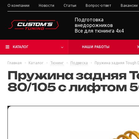
О компании
Новости
Статьи
Вопрос-ответ
Вакансии
Подготовка
внедорожников
Все для тюнинга 4x4
КАТАЛОГ
НАШИ РАБОТЫ
Главная
-
Каталог
-
Тюнинг
-
Подвеска
-
Пружина задняя Tough 
Пружина задняя T
80/105 с лифтом 5