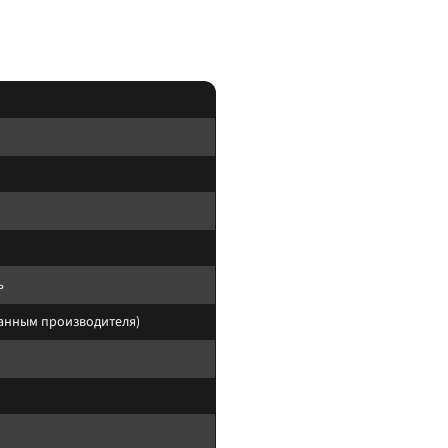
ружины и рессоры подбирают по постоянной нагрузке экспедиции, а не по пику.
ь
данным производителя)