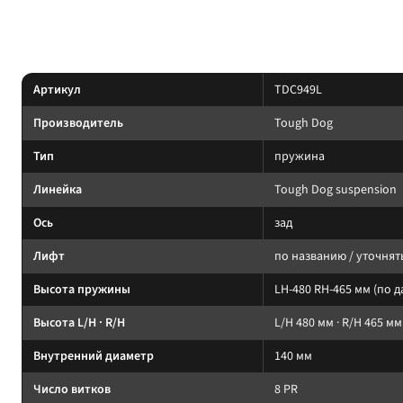
По линейке Tough Dog: Nitro Gas, Foam Cell и регулируемые Adjustable; п
Характеристики
Артикул
TDC949L
Производитель
Tough Dog
Тип
пружина
Линейка
Tough Dog suspension
Ось
зад
Лифт
по названию / уточнят
Высота пружины
LH-480 RH-465 мм (по 
Высота L/H · R/H
L/H 480 мм · R/H 465 мм
Внутренний диаметр
140 мм
Число витков
8 PR