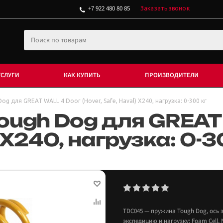
+7 922 480 80 85
Заказать звонок
УСЛУГИ
КАК КУПИТЬ
ПРОИЗВОДИТЕЛИ
g для GREAT WALL 4 Door (Hover, Safe, Haval) X240, нагрузка: 0-300 кг
ough Dog для GREAT
) X240, нагрузка: 0-3
TDC045 — пружина Tough Dog, ось з
экспедицию и нагрузку: Foam Cell, 