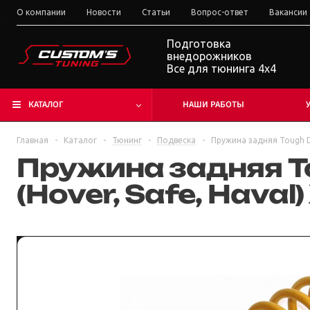
О компании
Новости
Статьи
Вопрос-ответ
Вакансии
Подготовка
внедорожников
Все для тюнинга 4x4
КАТАЛОГ
НАШИ РАБОТЫ
Главная
-
Каталог
-
Тюнинг
-
Подвеска
-
Пружина задняя Tough Do
Пружина задняя T
(Hover, Safe, Haval