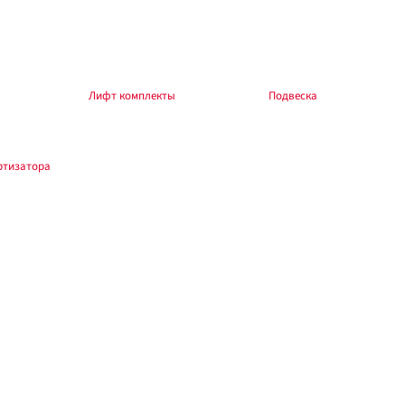
ление авто, которого нет в названии.
боры — в разделе
Лифт комплекты
, общий раздел —
Подвеска
.
ртизатора
.
зводителя и автомобиля. При изменении высоты — сход-развал. Обкатка 200–
ver, Safe, Haval) X240, нагрузка: 0-300 кг.