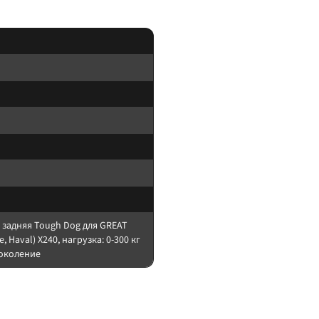
 задняя Tough Dog для GREAT
e, Haval) X240, нагрузка: 0-300 кг
поколение
овой обвес). После установки — сход-развал.