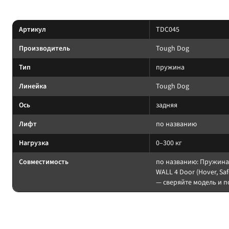
Характеристики
Артикул
TDC045
Производитель
Tough Dog
Тип
пружина
Линейка
Tough Dog
Ось
задняя
Лифт
по названию
Нагрузка
0–300 кг
Совместимость
по названию: Пружина
WALL 4 Door (Hover, Saf
— сверяйте модель и 
На какие авто / совместимость
Нагрузку пружины считайте по постоянному весу (багажник, лебёдка, сил