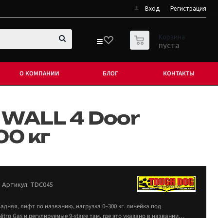
Вход
Регистрация
0
Корзина
пуста
О КОМПАНИИ
БЛОГ
КОНТАКТЫ
 WALL 4 Door
00 кг
Артикул:
TDC045
адняя, лифт по названию, нагрузка 0–300 кг. линейка под
Nitro Gas и регулируемые 9-stage там, где это указано в названии