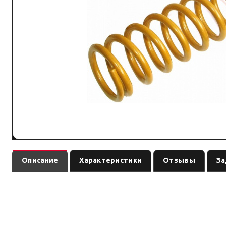
Описание
Характеристики
Отзывы
За
— пружина
(линейка
). Ось:
, л
TDC045
Tough Dog
Tough Dog
задняя
линейка под экспедицию и нагрузку: Foam Cell, Nitro Ga
Преимущество: