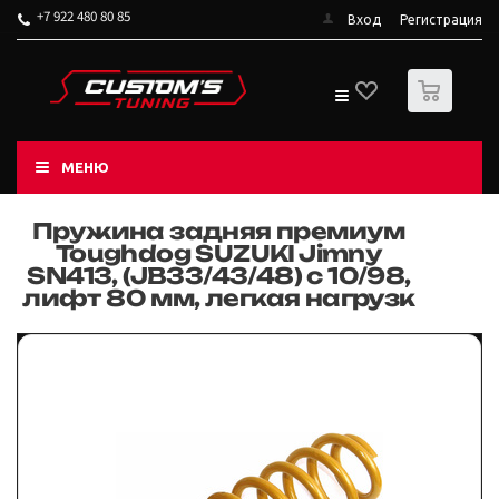
+7 922 480 80 85
Вход
Регистрация
0
МЕНЮ
Пружина задняя премиум
Toughdog SUZUKI Jimny
SN413, (JB33/43/48) c 10/98,
лифт 80 мм, легкая нагрузк