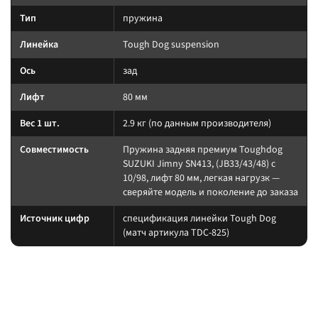
Тип
пружина
Линейка
Tough Dog suspension
Ось
зад
Лифт
80 мм
Вес 1 шт.
2.9 кг (по данным производителя)
Совместимость
Пружина задняя премиум Toughdog
SUZUKI Jimny SN413, (JB33/43/48) c
10/98, лифт 80 мм, легкая нагрузк —
сверяйте модель и поколение до заказа
Источник цифр
спецификация линейки Tough Dog
(матч артикула TDC-825)
Подбор и совместимость
Нагрузку пружины считайте по постоянному весу (багажник, лебёдка,
силовой обвес). Амортизатор берите того же лифта, что и упругие