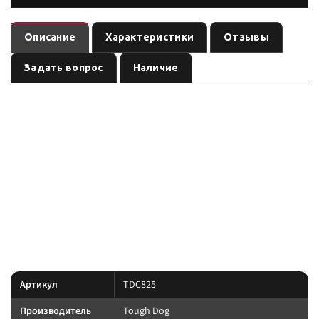
Описание
Характеристики
Отзывы
Задать вопрос
Наличие
Пружина задняя премиум Toughdog SUZUKI Jimny SN413, (JB33/43/48) c
10/98, лифт 80 мм, легкая нагрузк — пружина бренда
. В
Tough Dog
карточке — размеры и вес по данным производителя при совпадении
артикула TDC-825; перед заказом сверьте поколение авто и
сопутствующие элементы подвески.
По линейке Tough Dog: Nitro Gas, Foam Cell и регулируемые Adjustable;
пружины и рессоры подбирают по постоянной нагрузке экспедиции, а
не по пику.
Характеристики
Артикул
TDC825
Производитель
Tough Dog