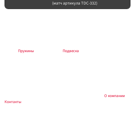
(матч артикула TDC-332)
Подбор и совместимость
Нагрузку пружины считайте по постоянному весу (багажник, лебёдка,
силовой обвес). Амортизатор берите того же лифта, что и упругие
элементы. После изменения геометрии — сход-развал.
Раздел:
Пружины
. Общий раздел:
Подвеска
.
Установка
Работы — на подъёмнике или стойках. После монтажа протяните
крепёж; обкатка 200–500 км — повторная протяжка. Для пружин с
разной высотой L/H и R/H ориентируйтесь на маркировку сторон.
Купить в
, Тюмень — подбор подвески:
О компании
,
Custom's Tuning
Контакты
.
Частые вопросы
Что это за позиция?
Это пружина Tough Dog. Ориентир: Пружина передняя премиум