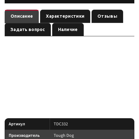
Описание
Характеристики
Отзывы
Задать вопрос
Наличие
Пружина передняя премиум Toughdog для JEEP Wrangler JK, лифт 40 мм,
бензин/ бампер/лебедка — пружина бренда
. В карточке —
Tough Dog
размеры и вес по данным производителя при совпадении артикула TDC-
332; перед заказом сверьте поколение авто и сопутствующие элементы
подвески.
По линейке Tough Dog: Nitro Gas, Foam Cell и регулируемые Adjustable;
пружины и рессоры подбирают по постоянной нагрузке экспедиции, а
не по пику.
Характеристики
Артикул
TDC332
Производитель
Tough Dog