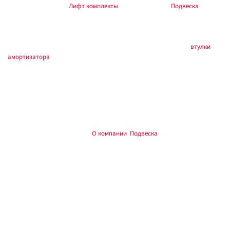
наборы — в разделе
Лифт комплекты
, общий раздел —
Подвеска
.
Ремчасти / расходники
Втулки и крепеж — по артикулу и маркировке корпуса. Раздел
втулки
амортизатора
.
Установка
Работы на подъёмнике или стойках. Момент затяжки — по мануалам
производителя и автомобиля. При изменении высоты — сход-развал.
Обкатка 200–500 км — протяжка.
, Тюмень:
О компании
,
Подвеска
.
Custom's Tuning
Частые вопросы
Что за позиция?
амортизатор РИФ, артикул SA123-2915004-10750.
Ориентир по названию: Амортизатор задней подвески,
газонаполненный для ВАЗ 2123,2121 лифт +50 мм.
Какая ось и лифт?