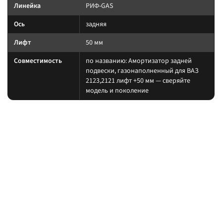
Линейка
РИФ-GAS
Ось
задняя
Лифт
50 мм
Совместимость
по названию: Амортизатор задней
подвески, газонаполненный для ВАЗ
2123,2121 лифт +50 мм — сверяйте
модель и поколение
На какие авто / совместимость
Подбирайте амортизатор под ту же величину лифта, что и пружины/
рессоры. При увеличении хода часто нужны регулируемая тяга Панара,
удлинённые тормозные шланги и контроль кастора.
на другой лифт или ось без сверки таблицы; на
Когда не ставить:
поколение авто, которого нет в названии.
В каких комплектах встречается
Согласуйте упругие элементы и амортизаторы одного лифта. Готовые