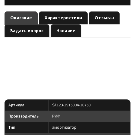
Описание
Характеристики
Отзывы
Задать вопрос
Наличие
— амортизатор
(линейка
). Ось:
SA123-2915004-10750
РИФ
РИФ-GAS
, лифт:
. Позиция из каталога подвески Custom's Tuning.
задняя
50 мм
усиленные элементы подвески под конкретные
Преимущество:
модели; в арктических позициях — спецмасло до примерно −55 °C и
камера R-Air для стабильной работы на гребенке.
Характеристики
Артикул
SA123-2915004-10750
Производитель
РИФ
Тип
амортизатор